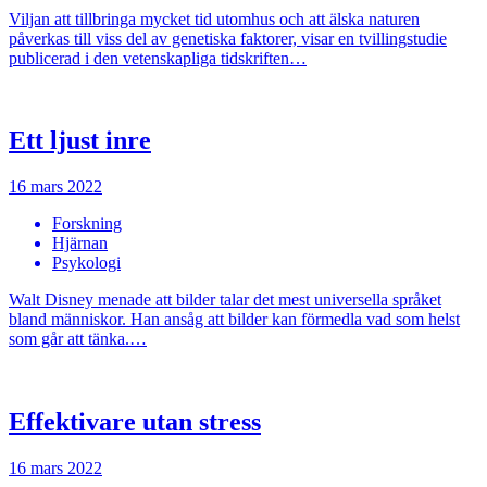
Viljan att tillbringa mycket tid utomhus och att älska naturen
påverkas till viss del av genetiska faktorer, visar en tvillingstudie
publicerad i den vetenskapliga tidskriften…
Ett ljust inre
16 mars 2022
Forskning
Hjärnan
Psykologi
Walt Disney menade att bilder talar det mest universella språket
bland människor. Han ansåg att bilder kan förmedla vad som helst
som går att tänka.…
Effektivare utan stress
16 mars 2022