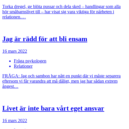
Torka dregel, ge blöta pussar och dela sked – handlingar som alla
hör småbarnslivet till – har visat sig vara viktiga för närheten i
relationen.…
Jag är rädd för att bli ensam
16 mars 2022
Fråga psykologen
Relationer
FRÅGA: Jag och sambon har nått en punkt där vi måste separera
eftersom vi får varandra att må dåligt, men jag har sådan extrem
ångest…
Livet är inte bara vårt eget ansvar
16 mars 2022