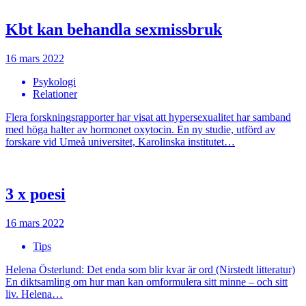
Kbt kan behandla sexmissbruk
16 mars 2022
Psykologi
Relationer
Flera forskningsrapporter har visat att hypersexualitet har samband
med höga halter av hormonet oxytocin. En ny studie, utförd av
forskare vid Umeå universitet, Karolinska institutet…
3 x poesi
16 mars 2022
Tips
Helena Österlund: Det enda som blir kvar är ord (Nirstedt litteratur)
En diktsamling om hur man kan omformulera sitt minne – och sitt
liv. Helena…