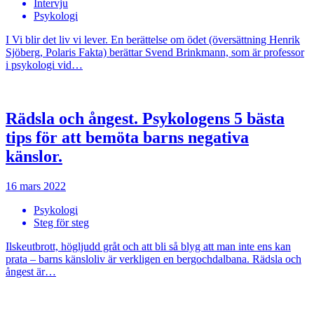
Intervju
Psykologi
I Vi blir det liv vi lever. En berättelse om ödet (översättning Henrik
Sjöberg, Polaris Fakta) berättar Svend Brinkmann, som är professor
i psykologi vid…
Rädsla och ångest. Psykologens 5 bästa
tips för att bemöta barns negativa
känslor.
16 mars 2022
Psykologi
Steg för steg
Ilskeutbrott, högljudd gråt och att bli så blyg att man inte ens kan
prata – barns känsloliv är verkligen en bergochdalbana. Rädsla och
ångest är…