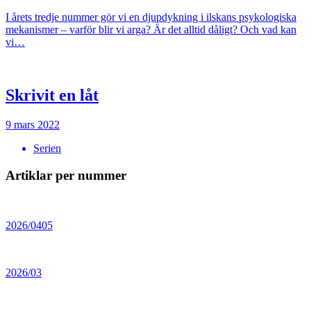
I årets tredje nummer gör vi en djupdykning i ilskans psykologiska
mekanismer – varför blir vi arga? Är det alltid dåligt? Och vad kan
vi…
Skrivit en låt
9 mars 2022
Serien
Artiklar per nummer
2026/0405
2026/03