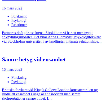
16 mars 2022
Forskning
Psykologi
Relationer
Partnerns doft gör oss lugna. Särskilt om vi har ett mer tryggt
anknytningsmönster. Det visar Anna Blomkvist, psykologiforskare
vid Stockholms universitet, i avhandlingen Intimate relationships…
Sämre betyg vid ensamhet
16 mars 2022
Forskning
Psykologi
Brittiska forskare vid King’s College London konstaterar i en ny
studie att ensamhet i unga år är associerat med sämre
skolprestationer senare i livet. I…