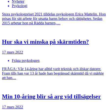
Nyheter
Psykologi
Stora psykologpriset 2021 tilldelas psykologen Erica Mattelin. Hon
prisas för sitt arbete för utsatta barns behov och rättigheter. Sedan
2015 arbetar hon på Rädda barnen,…
Hur ska vi minska på skärmtiden?
17 mars 2022
Fråga psykologen
FRÅGA: Vår 14-åring har alltid varit teknisk och älskar datorer.
Fram tills han var 13 år hade han begränsad skärmtid då vi märkte
att han…
Min 10-åring blir så arg vid tillsägelser
17 mars 2022