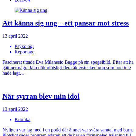
Att känna sig ung – ett pansar mot stress
13 april 2022
Psykologi
Reportage
Fascinerat tittade Eva Milanesio Bagge på sin spegelbild. Efter att ha
gått ner några kilo dök plötsligt flera ålderstecken upp som hon inte
hade lagt…
När syrran blev min idol
13 april 2022
Krönika
Nyligen var jag med i en podd där ämnet var svåra samtal med barn.
Plötsligt säger programledaren att de har en förinspelad hälsning till