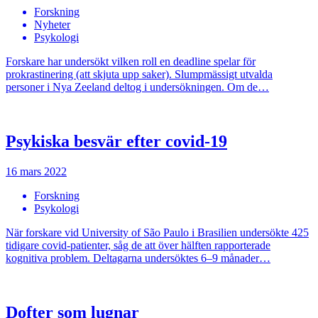
Forskning
Nyheter
Psykologi
Forskare har undersökt vilken roll en deadline spelar för
prokrastinering (att skjuta upp saker). Slumpmässigt utvalda
personer i Nya Zeeland deltog i undersökningen. Om de…
Psykiska besvär efter covid-19
16 mars 2022
Forskning
Psykologi
När forskare vid University of São Paulo i Brasilien undersökte 425
tidigare covid-patienter, såg de att över hälften rapporterade
kognitiva problem. Deltagarna undersöktes 6–9 månader…
Dofter som lugnar