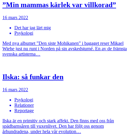
”Min mammas kärlek var villkorad”
16 mars 2022
Det har jag lärt mig
Psykologi
Med nya albumet ”Den siste Mohikanen” i bagaget reser Mikael
Wiehe just nu runt i Norden på sin avskedsturné. En av de främsta
svenska artisterna…
Ilska: så funkar den
16 mars 2022
Psykologi
Relationer
Reportage
Ilska är en primitiv och stark affekt. Den finns med oss från
spädbarnsåren till vuxenlivet. Den har följt oss genom
århundradena, under hela vår evolution…