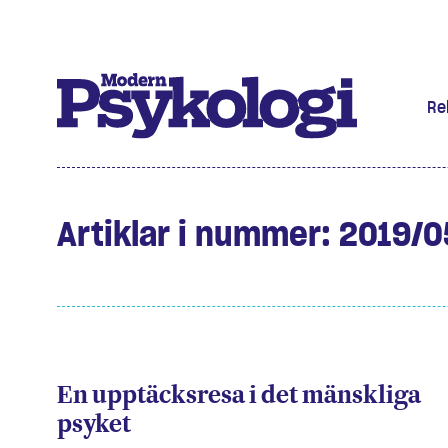
Re
Prenumere
Det har jag
Artiklar i nummer: 2019/0
Klassiska 
Podd
Hjärnan
En upptäcksresa i det mänskliga
psyket
Intervju