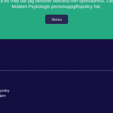
få ett mejl där jag behöver bekräfta min epostadress.
Lä
Modern Psykologis personuppgiftspolicy här.
Skicka
policy
jare