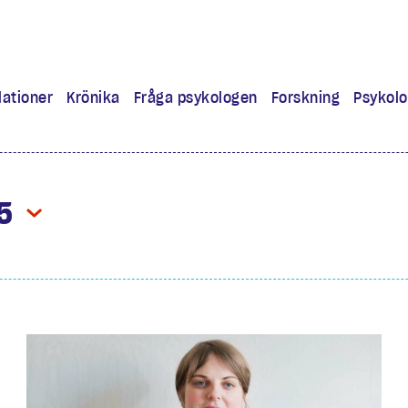
lationer
Krönika
Fråga psykologen
Forskning
Psykolo
ra
 lärt mig
5
experiment