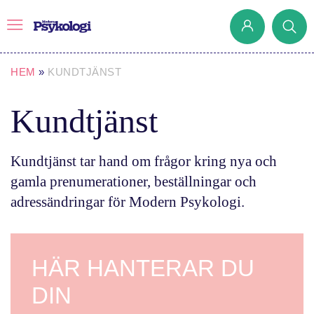
HEM
»
KUNDTJÄNST
Kundtjänst
Prenumerera
Det har jag lärt mig
Kundtjänst tar hand om frågor kring nya och
Klassiska experiment
gamla prenumerationer, beställningar och
Podd
adressändringar för Modern Psykologi.
Hjärnan
Intervju
HÄR HANTERAR DU
Steg för steg
DIN