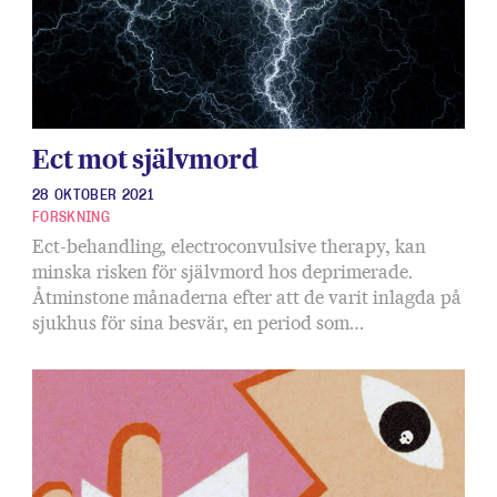
Ect mot självmord
28 OKTOBER 2021
FORSKNING
Ect-behandling, electroconvulsive therapy, kan
minska risken för självmord hos deprimerade.
Åtminstone månaderna efter att de varit inlagda på
sjukhus för sina besvär, en period som…