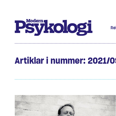
Re
Prenumere
Det har jag
Artiklar i nummer: 2021/0
Klassiska 
Podd
Hjärnan
Intervju