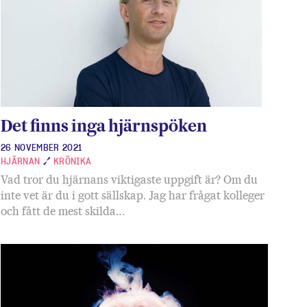
Det finns inga hjärnspöken
26 NOVEMBER 2021
HJÄRNAN
KRÖNIKA
Vad tror du hjärnans viktigaste uppgift är? Om du
inte vet är du i gott sällskap. Jag har frågat kolleger
och fått de mest skilda…