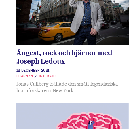
Ångest, rock och hjärnor med
Joseph Ledoux
12 DECEMBER 2021
HJÄRNAN
INTERVJU
Jonas Cullberg träffade den smått legendariska
hjärnforskaren i New York.