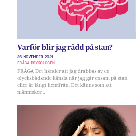
Varför blir jag rädd på stan?
25 NOVEMBER 2021
FRÅGA PSYKOLOGEN
FRÅGA Det händer att jag drabbas av en
olycksbådande känsla när jag går ensam på stan
eller är långt hemifrån. Det känns som att
människor…