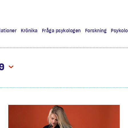
lationer
Krönika
Fråga psykologen
Forskning
Psykolo
ra
 lärt mig
9
experiment