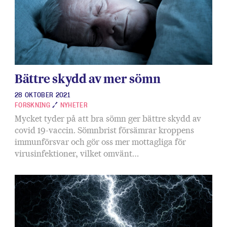
Bättre skydd av mer sömn
28 OKTOBER 2021
FORSKNING
NYHETER
Mycket tyder på att bra sömn ger bättre skydd av
covid 19-vaccin. Sömnbrist försämrar kroppens
immunförsvar och gör oss mer mottagliga för
virusinfektioner, vilket omvänt…