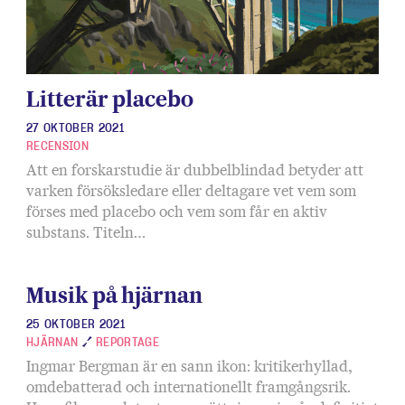
Litterär placebo
27 OKTOBER 2021
RECENSION
Att en forskarstudie är dubbelblindad betyder att
varken försöksledare eller deltagare vet vem som
förses med placebo och vem som får en aktiv
substans. Titeln…
Musik på hjärnan
25 OKTOBER 2021
HJÄRNAN
REPORTAGE
Ingmar Bergman är en sann ikon: kritikerhyllad,
omdebatterad och internationellt framgångsrik.