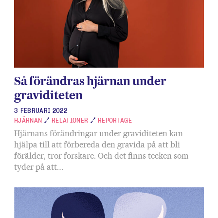
eg
Så förändras hjärnan under
graviditeten
3 FEBRUARI 2022
HJÄRNAN
RELATIONER
REPORTAGE
Hjärnans förändringar under graviditeten kan
hjälpa till att förbereda den gravida på att bli
förälder, tror forskare. Och det finns tecken som
tyder på att…