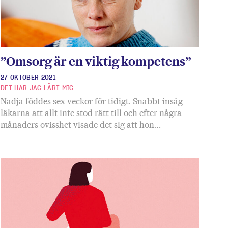
”Omsorg är en viktig kompetens”
27 OKTOBER 2021
DET HAR JAG LÄRT MIG
Nadja föddes sex veckor för tidigt. Snabbt insåg
läkarna att allt inte stod rätt till och efter några
månaders ovisshet visade det sig att hon…