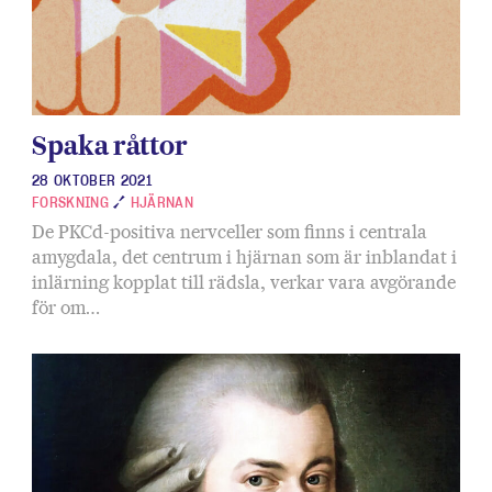
Spaka råttor
28 OKTOBER 2021
FORSKNING
HJÄRNAN
De PKCd-positiva nervceller som finns i centrala
amygdala, det centrum i hjärnan som är inblandat i
inlärning kopplat till rädsla, verkar vara avgörande
för om…