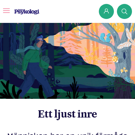
Prenumerera
Det har jag lärt mig
Klassiska experiment
Podd
Hjärnan
Intervju
Ett ljust inre
Steg för steg