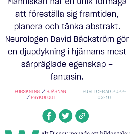
Människan har en unik förmåga
att föreställa sig framtiden,
planera och tänka abstrakt.
Neurologen David Bäckström gör
en djupdykning i hjärnans mest
särpräglade egenskap –
fantasin.
FORSKNING
HJÄRNAN
PUBLICERAD 2022-
PSYKOLOGI
03-16
alt Disney menade att bilder talar