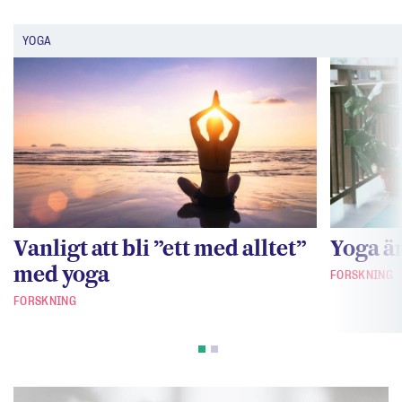
YOGA
Vanligt att bli ”ett med alltet”
Yoga är
med yoga
FORSKNING
FORSKNING