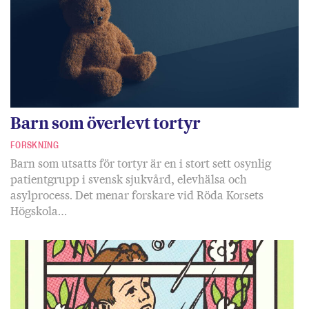
Barn som överlevt tortyr
FORSKNING
Barn som utsatts för tortyr är en i stort sett osynlig
patientgrupp i svensk sjukvård, elevhälsa och
asylprocess. Det menar forskare vid Röda Korsets
Högskola…