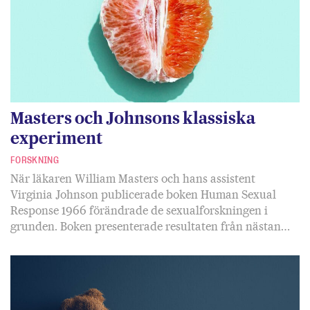
Masters och Johnsons klassiska
experiment
FORSKNING
När läkaren William Masters och hans assistent
Virginia Johnson publicerade boken Human Sexual
Response 1966 förändrade de sexualforskningen i
grunden. Boken presenterade resultaten från nästan…