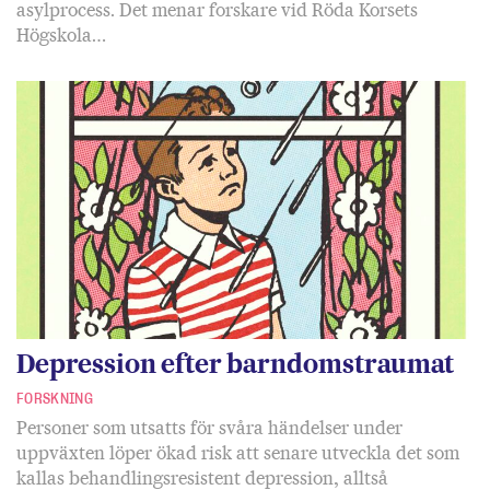
asylprocess. Det menar forskare vid Röda Korsets
Högskola…
Depression efter barndomstraumat
FORSKNING
Personer som utsatts för svåra händelser under
uppväxten löper ökad risk att senare utveckla det som
kallas behandlingsresistent depression, alltså