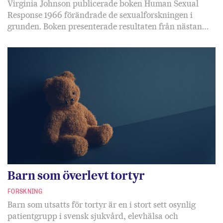
Virginia Johnson publicerade boken Human Sexual
Response 1966 förändrade de sexualforskningen i
grunden. Boken presenterade resultaten från nästan…
Barn som överlevt tortyr
FORSKNING
Barn som utsatts för tortyr är en i stort sett osynlig
patientgrupp i svensk sjukvård, elevhälsa och