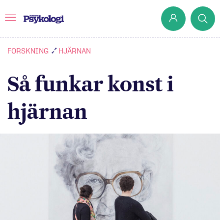
FORSKNING
HJÄRNAN
Så funkar konst i
Prenumerera
Det har jag lärt mig
hjärnan
Klassiska experiment
Podd
Hjärnan
Intervju
Steg för steg