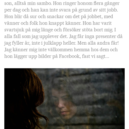
son, alltså min sambo. Hon ringer honom flera gånger
per dag och han kan inte svara på grund av sitt jobb.
Hon blir då sur och snackar om det på jobbet, med
vänner och folk hon knappt känner. Hon har varit
svartsjuk på mig länge och försöker stöta bort mig. I
alla fall som jag upplever det. Jag får inga presenter då
jag fyller år, inte i julklapp heller. Men alla andra får!
Jag känner mig inte välkommen hemma hos dem och
hon lägger upp bilder på Facebook, fast vi sagt…