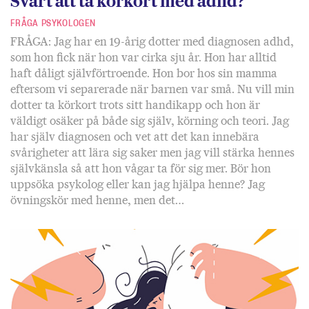
Svårt att ta körkort med adhd?
FRÅGA PSYKOLOGEN
FRÅGA: Jag har en 19-årig dotter med diagnosen adhd,
som hon fick när hon var cirka sju år. Hon har alltid
haft dåligt självförtroende. Hon bor hos sin mamma
eftersom vi separerade när barnen var små. Nu vill min
dotter ta körkort trots sitt handikapp och hon är
väldigt osäker på både sig själv, körning och teori. Jag
har själv diagnosen och vet att det kan innebära
svårigheter att lära sig saker men jag vill stärka hennes
självkänsla så att hon vågar ta för sig mer. Bör hon
uppsöka psykolog eller kan jag hjälpa henne? Jag
övningskör med henne, men det…