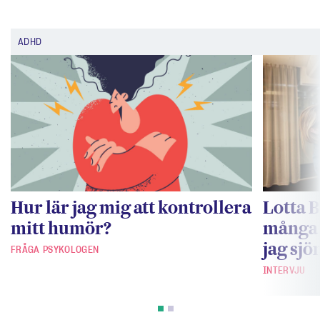
ADHD
Hur lär jag mig att kontrollera
Lotta 
mitt humör?
många 
jag sjö
FRÅGA PSYKOLOGEN
INTERVJU