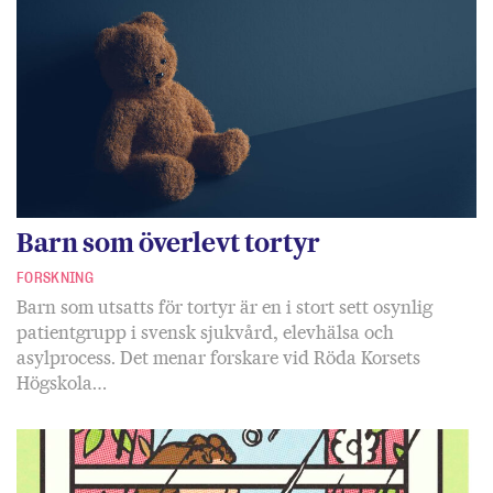
Barn som överlevt tortyr
FORSKNING
Barn som utsatts för tortyr är en i stort sett osynlig
patientgrupp i svensk sjukvård, elevhälsa och
asylprocess. Det menar forskare vid Röda Korsets
Högskola…