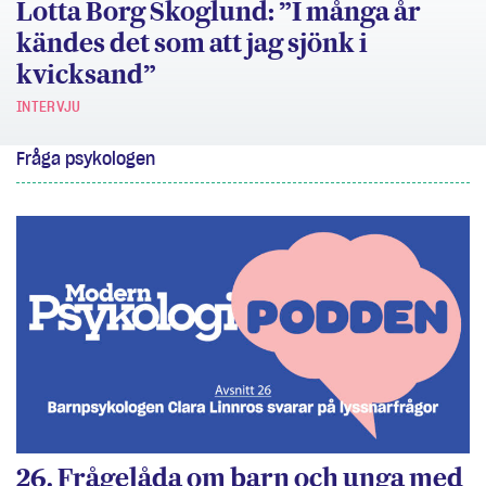
Lotta Borg Skoglund: ”I många år
kändes det som att jag sjönk i
kvicksand”
INTERVJU
Fråga psykologen
26. Frågelåda om barn och unga med