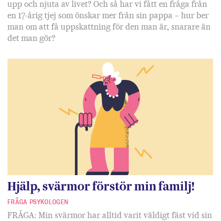
upp och njuta av livet? Och så har vi fått en fråga från
en 17-årig tjej som önskar mer från sin pappa – hur ber
man om att få uppskattning för den man är, snarare än
det man gör?
Hjälp, svärmor förstör min familj!
FRÅGA PSYKOLOGEN
FRÅGA: Min svärmor har alltid varit väldigt fäst vid sin