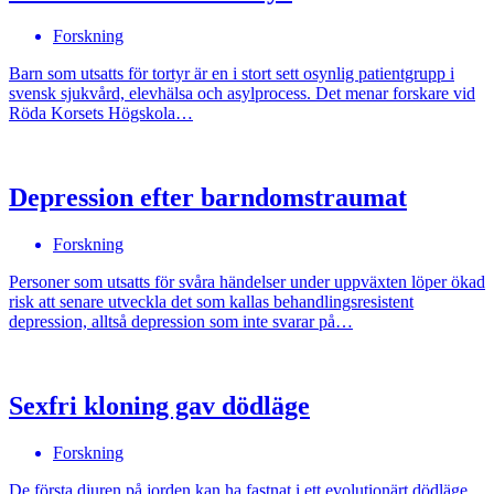
Forskning
Barn som utsatts för tortyr är en i stort sett osynlig patientgrupp i
svensk sjukvård, elevhälsa och asylprocess. Det menar forskare vid
Röda Korsets Högskola…
Depression efter barndomstraumat
Forskning
Personer som utsatts för svåra händelser under uppväxten löper ökad
risk att senare utveckla det som kallas behandlingsresistent
depression, alltså depression som inte svarar på…
Sexfri kloning gav dödläge
Forskning
De första djuren på jorden kan ha fastnat i ett evolutionärt dödläge