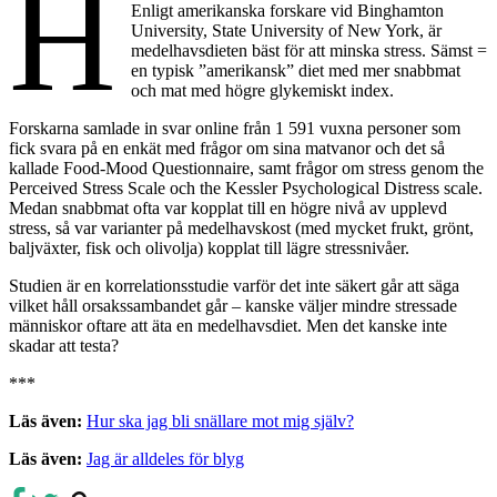
H
Enligt amerikanska forskare vid Binghamton
University, State University of New York, är
medelhavsdieten bäst för att minska stress. Sämst =
en typisk ”amerikansk” diet med mer snabbmat
och mat med högre glykemiskt index.
Forskarna samlade in svar online från 1 591 vuxna personer som
fick svara på en enkät med frågor om sina matvanor och det så
kallade Food-Mood Questionnaire, samt frågor om stress genom the
Perceived Stress Scale och the Kessler Psychological Distress scale.
Medan snabbmat ofta var kopplat till en högre nivå av upplevd
stress, så var varianter på medelhavskost (med mycket frukt, grönt,
baljväxter, fisk och olivolja) kopplat till lägre stressnivåer.
Studien
är en korrelationsstudie varför det inte säkert går att säga
vilket håll orsakssambandet går – kanske väljer mindre stressade
människor oftare att äta en medelhavsdiet. Men det kanske inte
skadar att testa?
***
Läs även:
Hur ska jag bli snällare mot mig själv?
Läs även:
Jag är alldeles för blyg