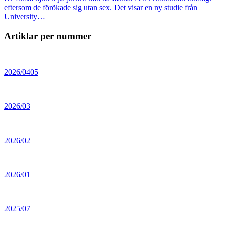
eftersom de förökade sig utan sex. Det visar en ny studie från
University…
Artiklar per nummer
2026/0405
2026/03
2026/02
2026/01
2025/07