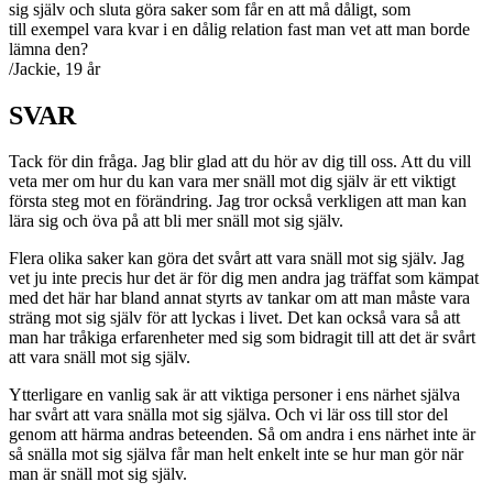
sig själv och sluta göra saker som får en att må dåligt, som
till exempel vara kvar i en dålig relation fast man vet att man borde
lämna den?
/Jackie, 19 år
SVAR
Tack för din fråga. Jag blir glad att du hör av dig till oss. Att du vill
veta mer om hur du kan vara mer snäll mot dig själv är ett viktigt
första steg mot en förändring. Jag tror också verkligen att man kan
lära sig och öva på att bli mer snäll mot sig själv.
Flera olika saker kan göra det svårt att vara snäll mot sig själv. Jag
vet ju inte precis hur det är för dig men andra jag träffat som kämpat
med det här har bland annat styrts av tankar om att man måste vara
sträng mot sig själv för att lyckas i livet. Det kan också vara så att
man har tråkiga erfarenheter med sig som bidragit till att det är svårt
att vara snäll mot sig själv.
Ytterligare en vanlig sak är att viktiga personer i ens närhet själva
har svårt att vara snälla mot sig själva. Och vi lär oss till stor del
genom att härma andras beteenden. Så om andra i ens närhet inte är
så snälla mot sig själva får man helt enkelt inte se hur man gör när
man är snäll mot sig själv.