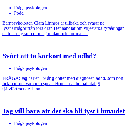
Fråga psykologen
Podd
Barnpsykologen Clara Linnros är tillbaka och svarar på
lyssnarfrågor från föräldrar. Det handlar om viljestarka fyraåringar,
en tonåring som drar sig undan och hur man…
Svårt att ta körkort med adhd?
Fråga psykologen
FRÅGA: Jag har en 19-årig dotter med diagnosen adhd, som hon
fick när hon var cirka sju år. Hon har alltid haft dåligt
självförtroende. Hon…
Jag vill bara att det ska bli tyst i huvudet
Fråga psykologen