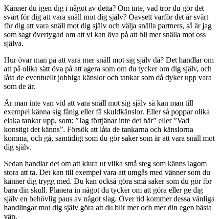
Känner du igen dig i något av detta? Om inte, vad tror du gör det
svårt för dig att vara snäll mot dig själv? Oavsett varför det är svårt
för dig att vara snäll mot dig själv och välja snälla partners, så är jag
som sagt övertygad om att vi kan öva på att bli mer snälla mot oss
själva.
Hur övar man på att vara mer snäll mot sig själv då? Det handlar om
att på olika sätt öva på att agera som om du tycker om dig själv, och
låta de eventuellt jobbiga känslor och tankar som då dyker upp vara
som de är.
Är man inte van vid att vara snäll mot sig själv så kan man till
exempel känna sig fånig eller få skuldkänslor. Eller så poppar olika
elaka tankar upp, som: ”Jag förtjänar inte det här” eller ”Vad
konstigt det känns”. Försök att låta de tankarna och känslorna
komma, och gå, samtidigt som du gör saker som är att vara snäll mot
dig själv.
Sedan handlar det om att klura ut vilka små steg som känns lagom
stora att ta. Det kan till exempel vara att umgås med vänner som du
känner dig trygg med. Du kan också göra små saker som du gör för
bara din skull. Planera in något du tycker om att göra eller ge dig
själv en behövlig paus av något slag. Över tid kommer dessa vänliga
handlingar mot dig själv göra att du blir mer och mer din egen bästa
vän.