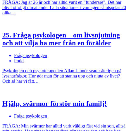
FRÅGA: Jag är 26 år och har alltid varit en ”funderare”. Det har
blivit otroligt utmattande. I alla situationer i vardagen så utspelas 20
olika…
25. Fråga psykologen – om livsnjutning
och att vilja ha mer från en förälder
Fråga psykologen
Podd
Psykologen och psykoterapeuten Allan Linnér svarar återigen på
lyssnarfrågor. Hur gör man för att stanna upp och njuta av livet?
Och så har vi fått…
Hjälp, svärmor förstör min familj!
Fråga psykologen
FRÅGA: Min svärmor har alltid varit väldigt fäst vid sin son, alltså