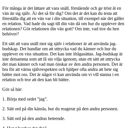
För många är det lättare att vara snäll, förstående och ge tröst åt en
vän än sig själv. Är det så för dig? Om det är det kan du testa att
föreställa dig att en vän var i din situation, till exempel när det gäller
en relation. Vad hade du sagt till din vän då om hur du upplever den
relationen? Gör relationen din vän gott? Om inte, vad tror du hen
behöver?
Ett sätt att vara snäll mot sig själv i relationer är att använda jag-
budskap. Det handlar om att uttrycka vad du känner och hur du
upplever en viss situation. Det kan inte ifrågasättas. Jag-budskap är
inte detsamma som att få sin vilja igenom, utan ett sätt att uttrycka
det man känner och vad man önskar av den andra personen. Det är
bra för att värna självrespekten och hjälper ofta andra att bete sig
bättre mot oss. Det är något vi kan använda om vi vill stanna i en
relation och tror att den kan bli bättre.
Gör så här:
1. Börja med ordet ”jag”.
2. Sätt ord på din känsla, hur du reagerar på den andra personen.
3. Sätt ord på den andras beteende.