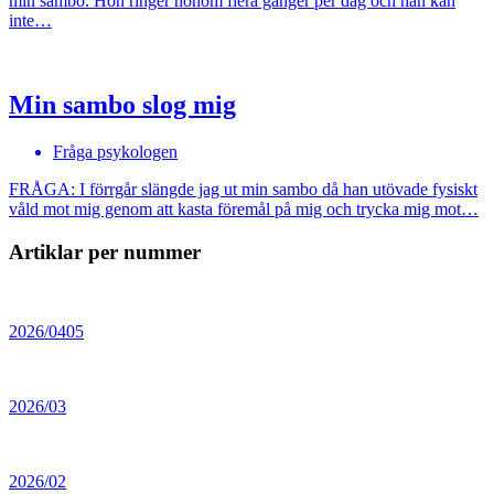
min sambo. Hon ringer honom flera gånger per dag och han kan
inte…
Min sambo slog mig
Fråga psykologen
FRÅGA: I förrgår slängde jag ut min sambo då han utövade fysiskt
våld mot mig genom att kasta föremål på mig och trycka mig mot…
Artiklar per nummer
2026/0405
2026/03
2026/02