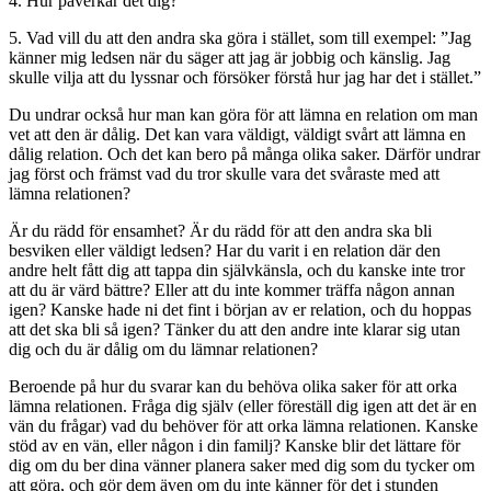
4. Hur påverkar det dig?
5. Vad vill du att den andra ska göra i stället, som till exempel: ”Jag
känner mig ledsen när du säger att jag är jobbig och känslig. Jag
skulle vilja att du lyssnar och försöker förstå hur jag har det i stället.”
Du undrar också hur man kan göra för att lämna en relation om man
vet att den är dålig. Det kan vara väldigt, väldigt svårt att lämna en
dålig relation. Och det kan bero på många olika saker. Därför undrar
jag först och främst vad du tror skulle vara det svåraste med att
lämna relationen?
Är du rädd för ensamhet? Är du rädd för att den andra ska bli
besviken eller väldigt ledsen? Har du varit i en relation där den
andre helt fått dig att tappa din självkänsla, och du kanske inte tror
att du är värd bättre? Eller att du inte kommer träffa någon annan
igen? Kanske hade ni det fint i början av er relation, och du hoppas
att det ska bli så igen? Tänker du att den andre inte klarar sig utan
dig och du är dålig om du lämnar relationen?
Beroende på hur du svarar kan du behöva olika saker för att orka
lämna relationen. Fråga dig själv (eller föreställ dig igen att det är en
vän du frågar) vad du behöver för att orka lämna relationen. Kanske
stöd av en vän, eller någon i din familj? Kanske blir det lättare för
dig om du ber dina vänner planera saker med dig som du tycker om
att göra, och gör dem även om du inte känner för det i stunden