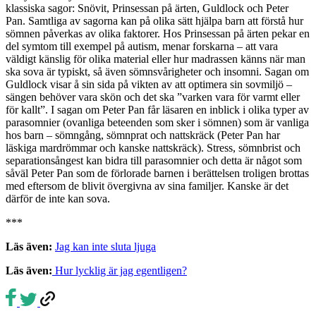
klassiska sagor: Snövit, Prinsessan på ärten, Guldlock och Peter
Pan. Samtliga av sagorna kan på olika sätt hjälpa barn att förstå hur
sömnen påverkas av olika faktorer. Hos Prinsessan på ärten pekar en
del symtom till exempel på autism, menar forskarna – att vara
väldigt känslig för olika material eller hur madrassen känns när man
ska sova är typiskt, så även sömnsvårigheter och insomni. Sagan om
Guldlock visar å sin sida på vikten av att optimera sin sovmiljö –
sängen behöver vara skön och det ska ”varken vara för varmt eller
för kallt”. I sagan om Peter Pan får läsaren en inblick i olika typer av
parasomnier (ovanliga beteenden som sker i sömnen) som är vanliga
hos barn – sömngång, sömnprat och nattskräck (Peter Pan har
läskiga mardrömmar och kanske nattskräck). Stress, sömnbrist och
separationsångest kan bidra till parasomnier och detta är något som
såväl Peter Pan som de förlorade barnen i berättelsen troligen brottas
med eftersom de blivit övergivna av sina familjer. Kanske är det
därför de inte kan sova.
***
Läs även:
Jag kan inte sluta ljuga
Läs även:
Hur lycklig är jag egentligen?