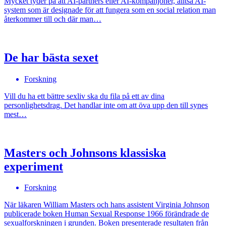
Mycket tyder på att AI-partners eller AI-kompanjoner, alltså AI-
system som är designade för att fungera som en social relation man
återkommer till och där man…
De har bästa sexet
Forskning
Vill du ha ett bättre sexliv ska du fila på ett av dina
personlighetsdrag. Det handlar inte om att öva upp den till synes
mest…
Masters och Johnsons klassiska
experiment
Forskning
När läkaren William Masters och hans assistent Virginia Johnson
publicerade boken Human Sexual Response 1966 förändrade de
sexualforskningen i grunden. Boken presenterade resultaten från