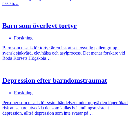
nästan…
Barn som överlevt tortyr
Forskning
Barn som utsatts för tortyr är en i stort sett osynlig patientgrupp i
svensk sjukvård, elevhälsa och asylprocess. Det menar forskare vid
Röda Korsets Högskola…
Depression efter barndomstraumat
Forskning
Personer som utsatts för svåra händelser under uppväxten löper ökad
risk att senare utveckla det som kallas behandlingsresistent
depression, alltså depression som inte svarar på…