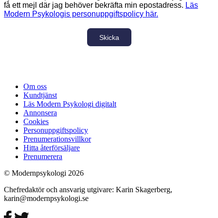
få ett mejl där jag behöver bekräfta min epostadress.
Läs
Modern Psykologis personuppgiftspolicy här.
Skicka
Om oss
Kundtjänst
Läs Modern Psykologi digitalt
Annonsera
Cookies
Personuppgiftspolicy
Prenumerationsvillkor
Hitta återförsäljare
Prenumerera
© Modernpsykologi 2026
Chefredaktör och ansvarig utgivare: Karin Skagerberg,
karin@modernpsykologi.se