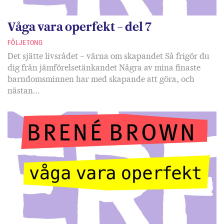
Våga vara operfekt – del 7
FÖLJETONG
Det sjätte livsrådet – värna om skapandet Så frigör du
dig från jämförelsetänkandet Några av mina finaste
barndomsminnen har med skapande att göra, och
nästan…