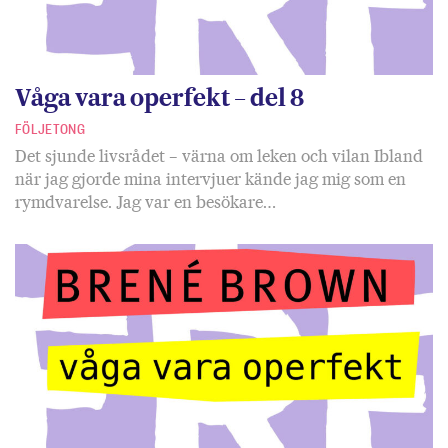
Våga vara operfekt – del 8
FÖLJETONG
Det sjunde livsrådet – värna om leken och vilan Ibland
när jag gjorde mina intervjuer kände jag mig som en
rymdvarelse. Jag var en besökare…