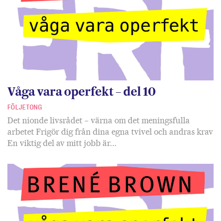
Våga vara operfekt – del 10
FÖLJETONG
Det nionde livsrådet – värna om det meningsfulla
arbetet Frigör dig från dina egna tvivel och andras krav
En viktig del av mitt jobb är…