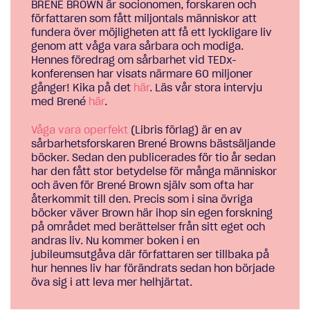
BRENÉ BROWN är socionomen, forskaren och
författaren som fått miljontals människor att
fundera över möjligheten att få ett lyckligare liv
genom att våga vara sårbara och modiga.
Hennes föredrag om sårbarhet vid TEDx-
konferensen har visats närmare 60 miljoner
gånger! Kika på det
här
. Läs vår stora intervju
med Brené
här
.
Våga vara operfekt
(Libris förlag) är en av
sårbarhetsforskaren Brené Browns bästsäljande
böcker. Sedan den publicerades för tio år sedan
har den fått stor betydelse för många människor
och även för Brené Brown själv som ofta har
återkommit till den. Precis som i sina övriga
böcker väver Brown här ihop sin egen forskning
på området med berättelser från sitt eget och
andras liv. Nu kommer boken i en
jubileumsutgåva där författaren ser tillbaka på
hur hennes liv har förändrats sedan hon började
öva sig i att leva mer helhjärtat.