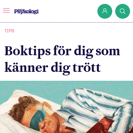
TIPS
Boktips för dig som
Prenumerera
Det har jag lärt mig
känner dig trött
Klassiska experiment
Podd
Hjärnan
Intervju
Steg för steg