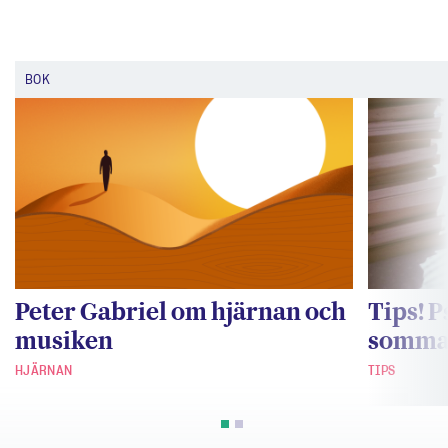
BOK
Peter Gabriel om hjärnan och
Tips! 
musiken
somma
HJÄRNAN
TIPS