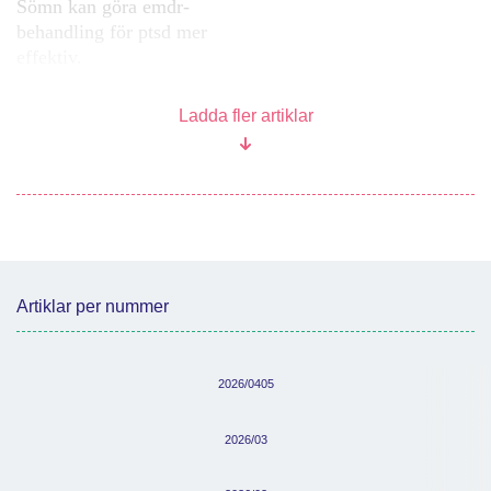
Sömn kan göra emdr-
behandling för ptsd mer
effektiv.
Ladda fler artiklar
Artiklar per nummer
2026/0405
2026/03