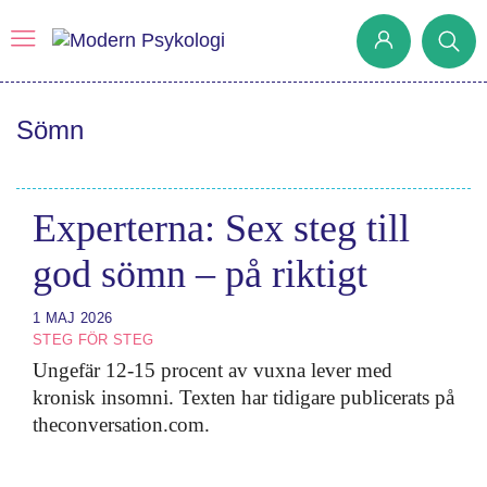
Sömn
Prenumerera
Det har jag lärt mig
Experterna: Sex steg till
Klassiska experiment
god sömn – på riktigt
Podd
Hjärnan
1 MAJ 2026
STEG FÖR STEG
Intervju
Ungefär 12-15 procent av vuxna lever med
Steg för steg
kronisk insomni. Texten har tidigare publicerats på
theconversation.com.