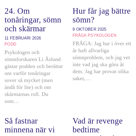
24. Om
Hur får jag bättre
tonåringar, sömn
sömn?
och skärmar
9 OKTOBER 2025
FRÅGA PSYKOLOGEN
11 FEBRUARI 2026
FRÅGA: Jag har i över ett
PODD
år haft allvarliga
Psykologen och
sömnproblem, och jag vet
sömnforskaren Li Åslund
inte vad jag ska göra åt
gästar podden och berättar
dem. Jag har provat olika
om varför tonåringar
saker,…
sover så mycket (men
ändå för lite) och om
skärmarnas roll. Du
som…
Så fastnar
Vad är revenge
minnena när vi
bedtime