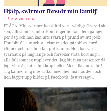
Hjälp, svärmor förstör min familj!
FRÅGA PSYKOLOGEN
FRÅGA: Min svärmor har alltid varit väldigt fäst vid sin
son, alltså min sambo. Hon ringer honom flera gånger
per dag och han kan inte svara på grund av sitt jobb.
Hon blir då sur och snackar om det på jobbet, med
vänner och folk hon knappt känner. Hon har varit
svartsjuk på mig länge och försöker stöta bort mig. I
alla fall som jag upplever det. Jag får inga presenter då
jag fyller år, inte i julklapp heller. Men alla andra får!
Jag känner mig inte välkommen hemma hos dem och
hon lägger upp bilder på Facebook, fast vi sagt…