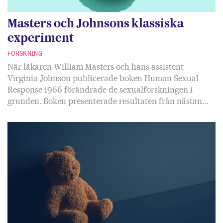
Masters och Johnsons klassiska
experiment
FORSKNING
När läkaren William Masters och hans assistent
Virginia Johnson publicerade boken Human Sexual
Response 1966 förändrade de sexualforskningen i
grunden. Boken presenterade resultaten från nästan…