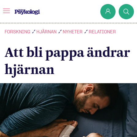
FORSKNING
HJÄRNAN
NYHETER
RELATIONER
Att bli pappa ändrar
Prenumerera
Det har jag lärt mig
hjärnan
Klassiska experiment
Podd
Hjärnan
Intervju
Steg för steg