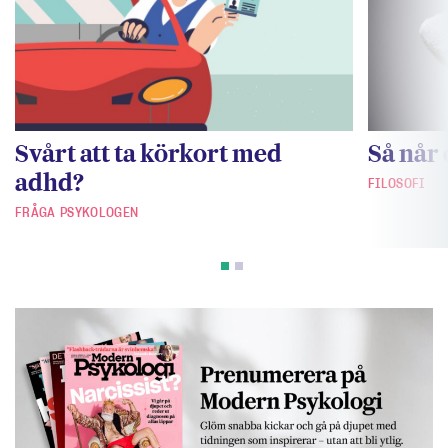
Svårt att ta körkort med
Så når 
adhd?
FILOSOFI
FRÅGA PSYKOLOGEN