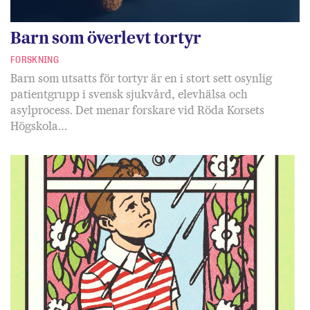
Barn som överlevt tortyr
FORSKNING
Barn som utsatts för tortyr är en i stort sett osynlig
patientgrupp i svensk sjukvård, elevhälsa och
asylprocess. Det menar forskare vid Röda Korsets
Högskola…