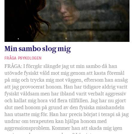
Min sambo slog mig
FRÅGA PSYKOLOGEN
FRÅGA: I förrgår slängde jag ut min sambo då han
utövade fysiskt våld mot mig genom att kasta föremål
på mig och trycka mig mot väggen, eftersom han ansåg
att jag provocerat honom. Han har tidigare aldrig varit
fysiskt våldsam men har ibland varit verbalt aggressiv
och kallat mig hora vid flera tillfällen. Jag har nu gjort
slut med honom på grund av den fysiska misshandeln
han utsatte mig för. Han har precis börjat i terapi så jag
undrar om terapeuten kan hjälpa honom med
aggressionsproblem. Kommer han att skada mig igen