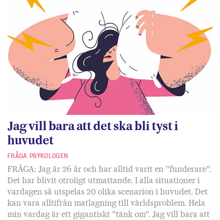
Jag vill bara att det ska bli tyst i
huvudet
FRÅGA PSYKOLOGEN
FRÅGA: Jag är 26 år och har alltid varit en ”funderare”.
Det har blivit otroligt utmattande. I alla situationer i
vardagen så utspelas 20 olika scenarion i huvudet. Det
kan vara alltifrån matlagning till världsproblem. Hela
min vardag är ett gigantiskt ”tänk om”. Jag vill bara att