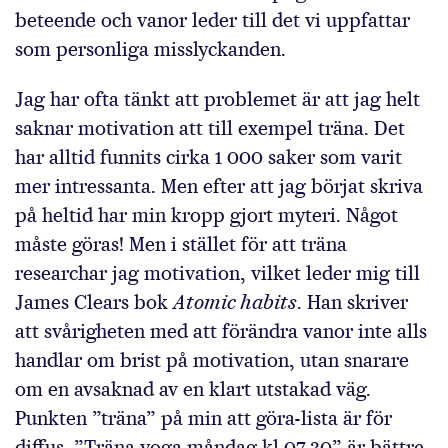
beteende och vanor leder till det vi uppfattar
som personliga misslyckanden.
Jag har ofta tänkt att problemet är att jag helt
saknar motivation att till exempel träna. Det
har alltid funnits cirka 1 000 saker som varit
mer intressanta. Men efter att jag börjat skriva
på heltid har min kropp gjort myteri. Något
måste göras! Men i stället för att träna
researchar jag motivation, vilket leder mig till
James Clears bok
Atomic habits
. Han skriver
att svårigheten med att förändra vanor inte alls
handlar om brist på motivation, utan snarare
om en avsaknad av en klart utstakad väg.
Punkten ”träna” på min att göra-lista är för
diffus. ”Träna yoga måndag kl 07.30” är bättre.