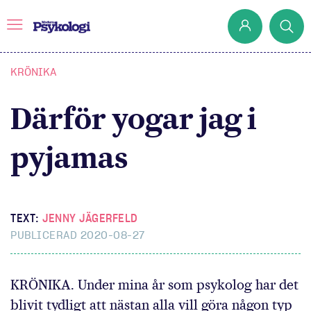
KRÖNIKA
Därför yogar jag i
Prenumerera
Det har jag lärt mig
pyjamas
Klassiska experiment
Podd
Hjärnan
TEXT:
JENNY JÄGERFELD
PUBLICERAD 2020-08-27
Intervju
Steg för steg
KRÖNIKA. Under mina år som psykolog har det
blivit tydligt att nästan alla vill göra någon typ