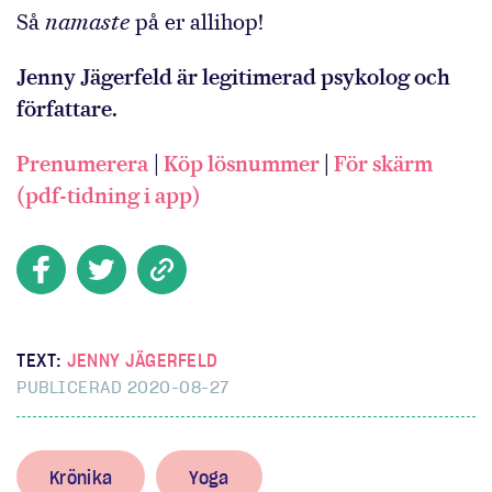
Så
namaste
på er allihop!
Jenny Jägerfeld är legitimerad psykolog och
författare.
Prenumerera
|
Köp lösnummer
|
För skärm
(pdf-tidning i app)
TEXT:
JENNY JÄGERFELD
PUBLICERAD 2020-08-27
Krönika
Yoga