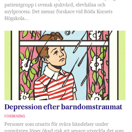
patientgrupp i svensk sjukvård, elevhälsa och
asylprocess. Det menar forskare vid Röda Korsets
Högskola…
Depression efter barndomstraumat
FORSKNING
Personer som utsatts för svåra händelser under
uppväxten löper ökad risk att senare utveckla det som