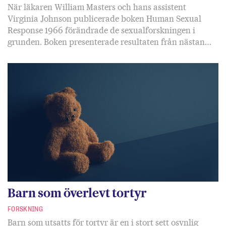
När läkaren William Masters och hans assistent
Virginia Johnson publicerade boken Human Sexual
Response 1966 förändrade de sexualforskningen i
grunden. Boken presenterade resultaten från nästan…
Barn som överlevt tortyr
FORSKNING
Barn som utsatts för tortyr är en i stort sett osynlig