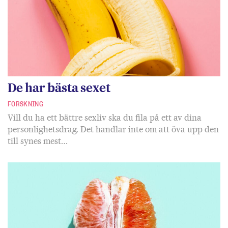
De har bästa sexet
FORSKNING
Vill du ha ett bättre sexliv ska du fila på ett av dina
personlighetsdrag. Det handlar inte om att öva upp den
till synes mest…