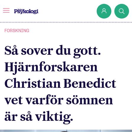
FORSKNING
Så sover du gott.
Prenumerera
Det har jag lärt mig
Hjärnforskaren
Klassiska experiment
Christian Benedict
Podd
Hjärnan
vet varför sömnen
Intervju
är så viktig.
Steg för steg