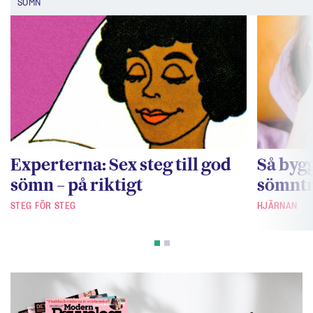
SÖMN
Experterna: Sex steg till god
Så bygg
sömn – på riktigt
sömntr
STEG FÖR STEG
HJÄRNAN