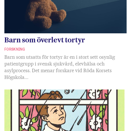
Barn som överlevt tortyr
FORSKNING
Barn som utsatts för tortyr är en i stort sett osynlig
patientgrupp i svensk sjukvård, elevhälsa och
asylprocess. Det menar forskare vid Röda Korsets
Högskola…