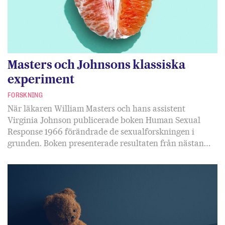
Masters och Johnsons klassiska
experiment
FORSKNING
När läkaren William Masters och hans assistent
Virginia Johnson publicerade boken Human Sexual
Response 1966 förändrade de sexualforskningen i
grunden. Boken presenterade resultaten från nästan…