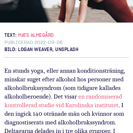
TEXT:
MATS ALMEGÅRD
PUBLICERAD 2022-09-08
BILD: LOGAN WEAVER, UNSPLASH
En stunds yoga, eller annan konditionsträning,
minskar suget efter alkohol hos personer med
alkoholbrukssyndrom (som tidigare kallades
alkoholberoende). Det visar
en randomiserad
kontrollerad studie vid Karolinska institutet
. I
den ingick 140 otränade män och kvinnor som
diagnostiserats med alkoholbrukssyndrom.
Deltagarna delades in i tre olika grupper. I