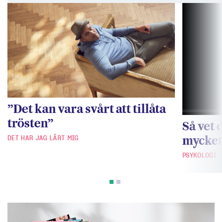
”Det kan vara svårt att tillåta
trösten”
Så vet 
mycke
DET HAR JAG LÄRT MIG
PSYKOLOGI