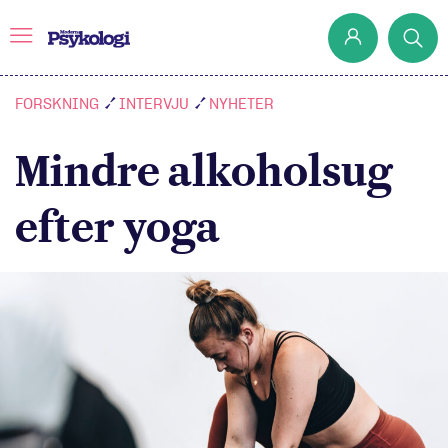
FORSKNING
INTERVJU
NYHETER
Mindre alkoholsug
Prenumerera
Det har jag lärt mig
efter yoga
Klassiska experiment
Podd
Hjärnan
Intervju
Steg för steg