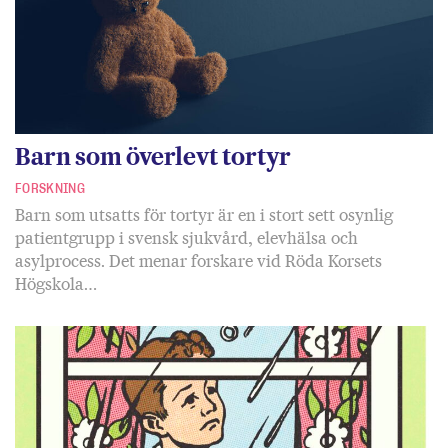
Barn som överlevt tortyr
FORSKNING
Barn som utsatts för tortyr är en i stort sett osynlig
patientgrupp i svensk sjukvård, elevhälsa och
asylprocess. Det menar forskare vid Röda Korsets
Högskola…