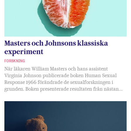
Masters och Johnsons klassiska
experiment
FORSKNING
När läkaren William Masters och hans assistent
Virginia Johnson publicerade boken Human Sexual
Response 1966 förändrade de sexualforskningen i
grunden. Boken presenterade resultaten från nästan…