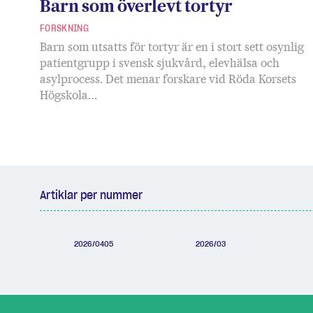
Barn som överlevt tortyr
FORSKNING
Barn som utsatts för tortyr är en i stort sett osynlig
patientgrupp i svensk sjukvård, elevhälsa och
asylprocess. Det menar forskare vid Röda Korsets
Högskola…
Artiklar per nummer
2026/0405
2026/03