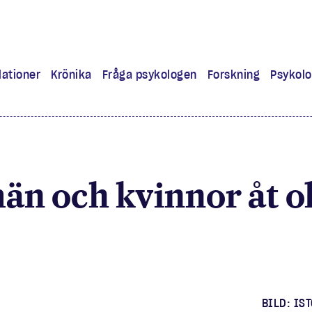
lationer
Krönika
Fråga psykologen
Forskning
Psykolo
ra
 lärt mig
än och kvinnor åt o
experiment
BILD: IS