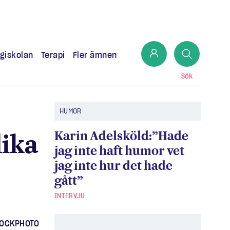
giskolan
Terapi
Fler ämnen
Sök
HUMOR
Karin Adelsköld:”Hade
lika
jag inte haft humor vet
jag inte hur det hade
gått”
INTERVJU
TOCKPHOTO