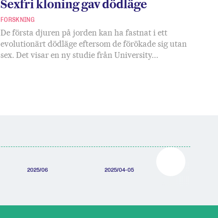
Sexfri kloning gav dödläge
FORSKNING
De första djuren på jorden kan ha fastnat i ett
evolutionärt dödläge eftersom de förökade sig utan
sex. Det visar en ny studie från University…
2025/06
2025/04-05
2025/03