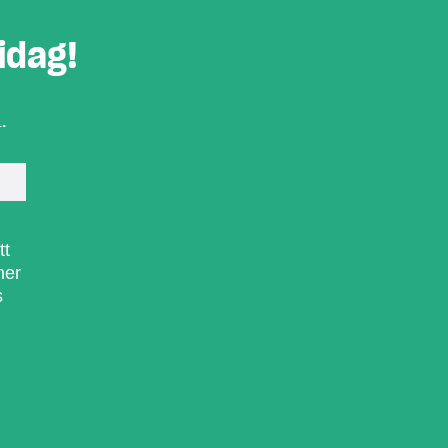
idag!
.
tt
mer
s