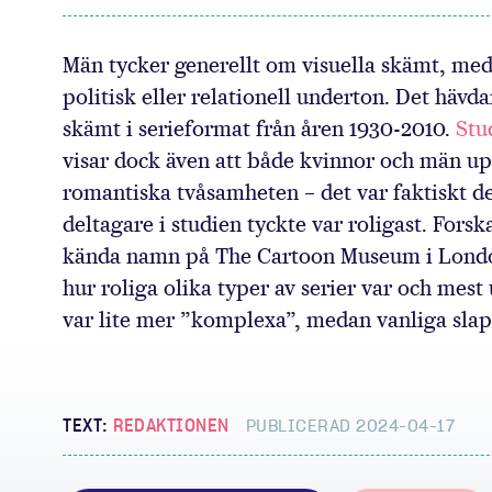
Steg för st
Män tycker generellt om visuella skämt, me
politisk eller relationell underton. Det häv
skämt i serieformat från åren 1930-2010.
Stu
visar dock även att både kvinnor och män upp
romantiska tvåsamheten – det var faktiskt de
deltagare i studien tyckte var roligast. Fors
kända namn på The Cartoon Museum i London
hur roliga olika typer av serier var och mes
var lite mer ”komplexa”, medan vanliga slaps
TEXT:
REDAKTIONEN
PUBLICERAD 2024-04-17