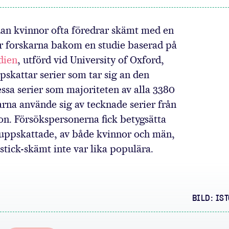
eg
dan kvinnor ofta föredrar skämt med en
dar forskarna bakom en studie baserad på
dien
, utförd vid University of Oxford,
skattar serier som tar sig an den
ssa serier som majoriteten av alla 3380
karna använde sig av tecknade serier från
. Försökspersonerna fick betygsätta
t uppskattade, av både kvinnor och män,
tick-skämt inte var lika populära.
BILD: IS