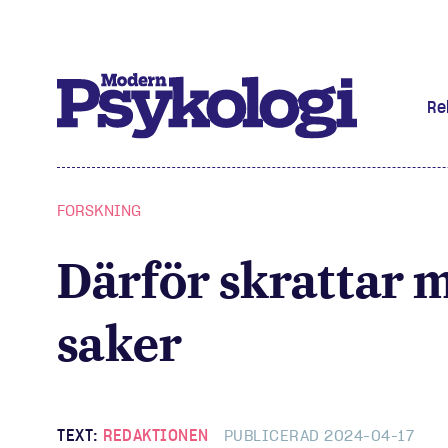
Re
Prenumere
FORSKNING
Det har jag
Därför skrattar m
Klassiska 
saker
Podd
Hjärnan
TEXT:
REDAKTIONEN
PUBLICERAD 2024-04-17
Intervju