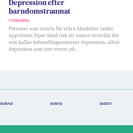
Depression efter
barndomstraumat
FORSKNING
Personer som utsatts för svåra händelser under
uppväxten löper ökad risk att senare utveckla det
som kallas behandlingsresistent depression, alltså
depression som inte svarar på…
2026/02
2026/01
2025/07