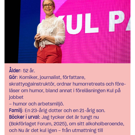
Ålder
: 52 år.
Gör
: Komiker, journalist, för­fattare,
skrattyogainstruktör, ordnar humorretreats och före­
läser om humor, bland annat i föreläsningen Kul på
jobbet
– humor och arbetsmiljö.
Familj
: En 23-årig dotter och en 21-årig son.
Böcker i urval:
Jag tycker det är tungt nu
(Bokförlaget Forum, 2025), om sitt alkoholberoende,
och Nu är det kul igen – från utmattning till