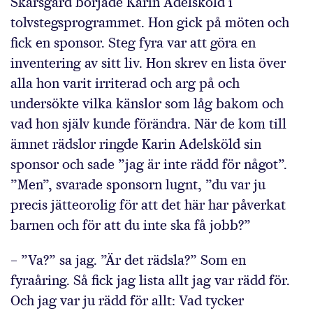
Skarsgård började Karin Adelsköld i
tolvstegsprogrammet. Hon gick på möten och
fick en sponsor. Steg fyra var att göra en
inventering av sitt liv. Hon skrev en lista över
alla hon varit irriterad och arg på och
undersökte vilka känslor som låg bakom och
vad hon själv kunde förändra. När de kom till
ämnet rädslor ringde Karin Adelsköld sin
sponsor och sade ”jag är inte rädd för något”.
”Men”, svarade sponsorn lugnt, ”du var ju
precis jätteorolig för att det här har påverkat
barnen och för att du inte ska få jobb?”
– ”Va?” sa jag. ”Är det rädsla?” Som en
fyraåring. Så fick jag lista allt jag var rädd för.
Och jag var ju rädd för allt: Vad tycker