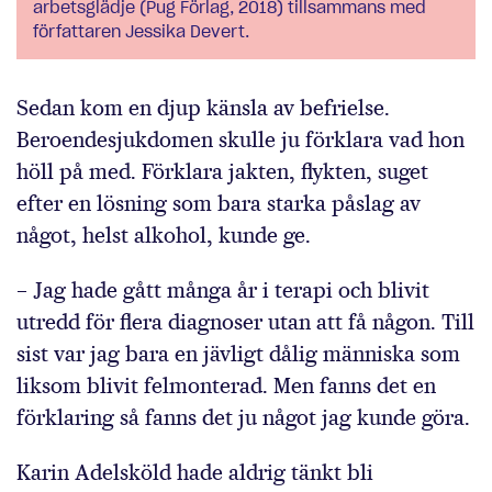
arbetsglädje (Pug Förlag, 2018) tillsammans med
författaren Jessika Devert.
Sedan kom en djup känsla av befrielse.
Beroendesjukdomen skulle ju förklara vad hon
höll på med. Förklara jakten, flykten, suget
efter en lösning som bara starka påslag av
något, helst alkohol, kunde ge.
– Jag hade gått många år i terapi och blivit
utredd för flera diagnoser utan att få någon. Till
sist var jag bara en jävligt dålig människa som
liksom blivit felmonterad. Men fanns det en
förklaring så fanns det ju något jag kunde göra.
Karin Adelsköld hade aldrig tänkt bli