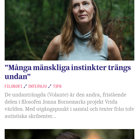
”Många mänskliga instinkter trängs
undan”
FILOSOFI
INTERVJU
TIPS
De undanträngda (Volante) är den andra, fristående
delen i filosofen Jonna Bornemarks projekt Vrida
världen. Med utgångspunkt i samtal och texter från tolv
autistiska skribenter…