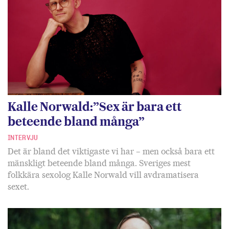
Kalle Norwald:”Sex är bara ett
beteende bland många”
INTERVJU
Det är bland det viktigaste vi har – men också bara ett
mänskligt beteende bland många. Sveriges mest
folkkära sexolog Kalle Norwald vill avdramatisera
sexet.