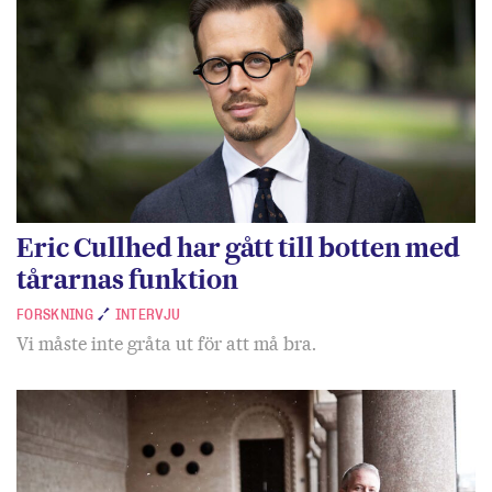
Eric Cullhed har gått till botten med
tårarnas funktion
FORSKNING
INTERVJU
Vi måste inte gråta ut för att må bra.