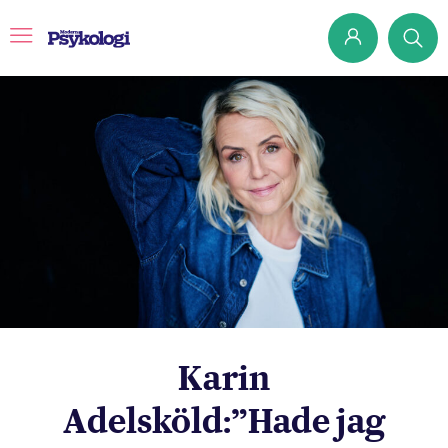
Prenumerera
Det har jag lärt mig
Klassiska experiment
Podd
Hjärnan
Intervju
Karin
Steg för steg
Adelsköld:”Hade jag