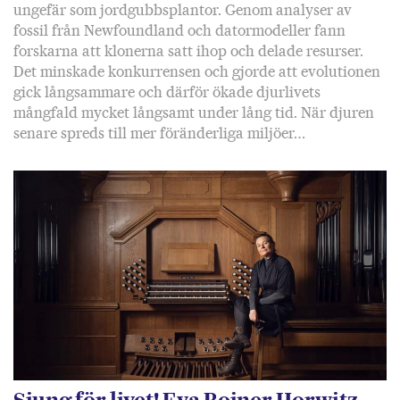
ungefär som jordgubbsplantor. Genom analyser av
fossil från Newfoundland och datormodeller fann
forskarna att klonerna satt ihop och delade resurser.
Det minskade konkurrensen och gjorde att evolutionen
gick långsammare och därför ökade djurlivets
mångfald mycket långsamt under lång tid. När djuren
senare spreds till mer föränderliga miljöer…