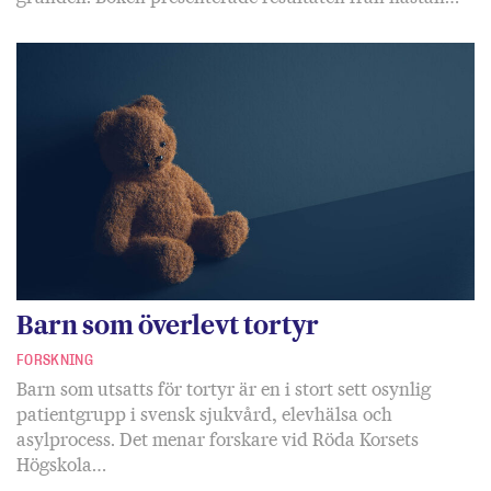
Barn som överlevt tortyr
FORSKNING
Barn som utsatts för tortyr är en i stort sett osynlig
patientgrupp i svensk sjukvård, elevhälsa och
asylprocess. Det menar forskare vid Röda Korsets
Högskola…