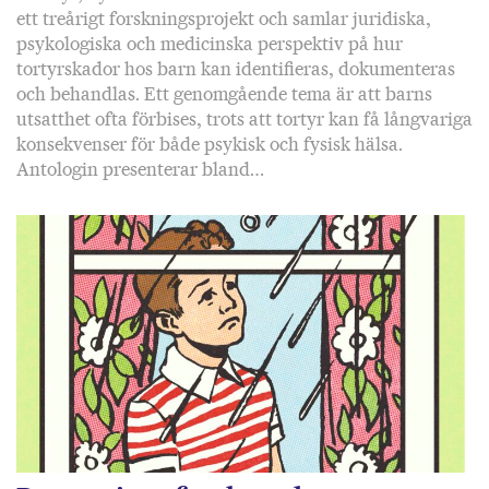
ett treårigt forskningsprojekt och samlar juridiska,
psykologiska och medicinska perspektiv på hur
tortyrskador hos barn kan identifieras, dokumenteras
och behandlas. Ett genomgående tema är att barns
utsatthet ofta förbises, trots att tortyr kan få långvariga
konsekvenser för både psykisk och fysisk hälsa.
Antologin presenterar bland…