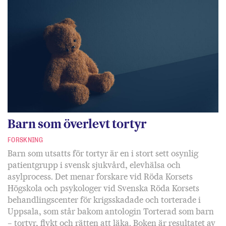
Barn som överlevt tortyr
FORSKNING
Barn som utsatts för tortyr är en i stort sett osynlig
patientgrupp i svensk sjukvård, elevhälsa och
asylprocess. Det menar forskare vid Röda Korsets
Högskola och psykologer vid Svenska Röda Korsets
behandlingscenter för krigsskadade och torterade i
Uppsala, som står bakom antologin Torterad som barn
– tortyr, flykt och rätten att läka. Boken är resultatet av