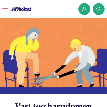
Prenumerera
Det har jag lärt mig
Klassiska experiment
Podd
Hjärnan
Intervju
Steg för steg
Vart tog barndomen