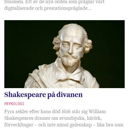
fenomen. Ett av de nya orden som präglar vårt
digitaliserade och prestationspräglade…
Shakespeare på divanen
PSYKOLOGI
Fyra sekler efter hans död 1616 står sig William
Shakespeares dramer om avundsjuka, kärlek,
förvecklingar – och inte minst galenskap – lika bra som