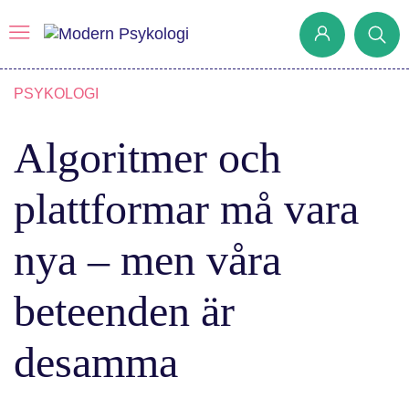
PSYKOLOGI
Prenumerera
Algoritmer och
Det har jag lärt mig
plattformar må vara
Klassiska experiment
Podd
nya – men våra
Hjärnan
Intervju
beteenden är
Steg för steg
desamma