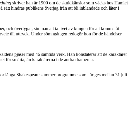
dning
skriver han år 1900 om de skuldkänslor som väcks hos Hamlet
sätt hindras publikens överjag från att bli inblandade och låter i
r, och övertygar, sin man att ta livet av kungen för att komma åt
ete till uttryck. Under sömngången redogör hon för de händelser
aldens pjäser med 46 samtida verk. Han konstaterar att de karaktärer
et för smärta, än karaktärerna i de andra dramerna.
kor långa Shake­speare summer programme som i år ges mellan 31 juli