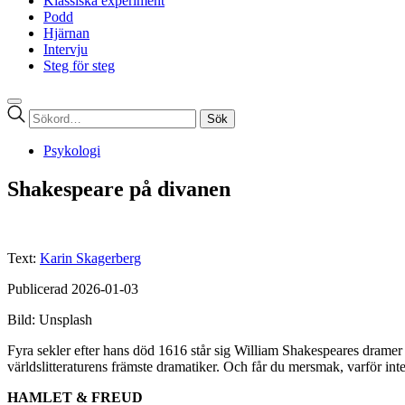
Klassiska experiment
Podd
Hjärnan
Intervju
Steg för steg
Sök
efter:
Psykologi
Shakespeare på divanen
Text:
Karin Skagerberg
Publicerad 2026-01-03
Bild: Unsplash
Fyra sekler efter hans död 1616 står sig William Shakespeares dramer o
världslitteraturens främste dramatiker. Och får du mersmak, varför in
HAMLET & FREUD