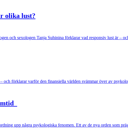
 olika lust?
ykologen och sexologen Tanja Suhinina förklarar vad responsiv lust är – o
och förklarar varför den finansiella världen svämmar över av psykolo
samtid
 ordning upp några psykologiska fenomen. Ett av de nya orden som prägl