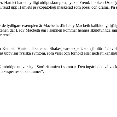
er. Hamlet har ett tydligt oidipuskomplex, tyckte Freud. I boken
Drömty
igt Freud upp Hamlets psykopatologi maskerad som poesi och drama. På så 
 de tydligare exemplen är Macbeth, där Lady Macbeth kallblodigt hjälpe
 scenen där Lady Macbeth går i sömnen kommer hennes skuldtyngda samv
r rena”.
r Kenneth Heaton, läkare och Shakespeare-expert, som jämfört 42 av sk
ng uppvisar fysiska symtom, som yrsel och förhöjd eller nedsatt känsligh
mbridge university i Storbritannien i sommar. Den ingår i det två vec
hakespeares olika dramer”.