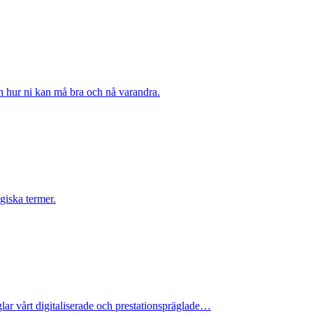
ch hur ni kan må bra och nå varandra.
giska termer.
ar vårt digitaliserade och prestationspräglade…