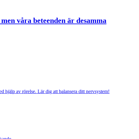
– men våra beteenden är desamma
 hjälp av rörelse. Lär dig att balansera ditt nervsystem!
nkande.