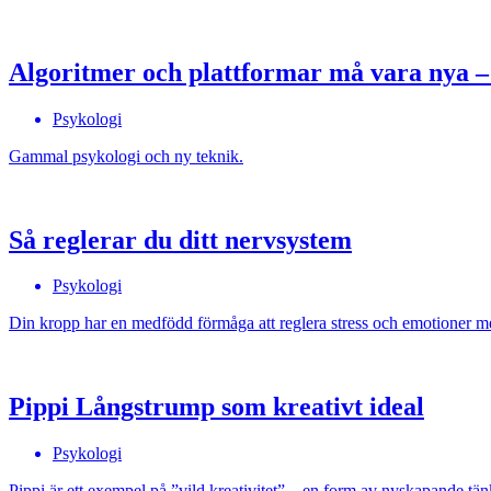
Algoritmer och plattformar må vara nya 
Psykologi
Gammal psykologi och ny teknik.
Så reglerar du ditt nervsystem
Psykologi
Din kropp har en medfödd förmåga att reglera stress och emotioner med
Pippi Långstrump som kreativt ideal
Psykologi
Pippi är ett exempel på ”vild kreativitet” – en form av nyskapande tä