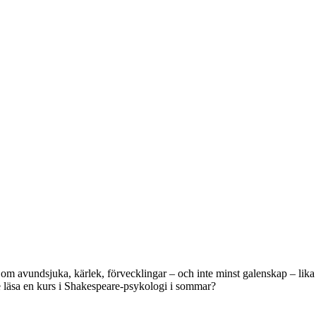
m avundsjuka, kärlek, förvecklingar – och inte minst galenskap – lika br
te läsa en kurs i Shakespeare-psykologi i sommar?