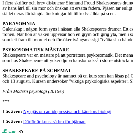
I flera skrifter och brev diskuterar Sigmund Freud Shake­speares dram
av hans åtrå till sin mor och önskan att ersätta fadern. Pjäsen tar enl
stället deras förträngda önskningar bli tillfredsställda på scen.
PARASOMNIA
Galenskap i någon form syns i nästan alla Shakespeares dramer. Ett av
tronen. När hon är vaken uppvisar hon en grym och girig yta, men i
som lett fram till mordet och försöker tvångsmässigt ”tvätta sina hände
PSYKOSOMATISK MÄSTARE
Shakespeare var en mästare på att porträttera psykosomatik. Det mena
som hos Shakespeare uttrycker djupa känslor också i större utsträckni
SHAKESPEARE PÅ SCHEMAT
Shakespeare and psychology är namnet på en kurs som kan läsas på Ca
och 13 augusti. Kursen undersöker ”viktiga psykologiska aspekter i S
Från Modern psykologi (2016/6)
***
Läs även:
Ny pjäs om antidepressiva och känslors biologi
Läs även:
Därför är konst så bra för hjärnan