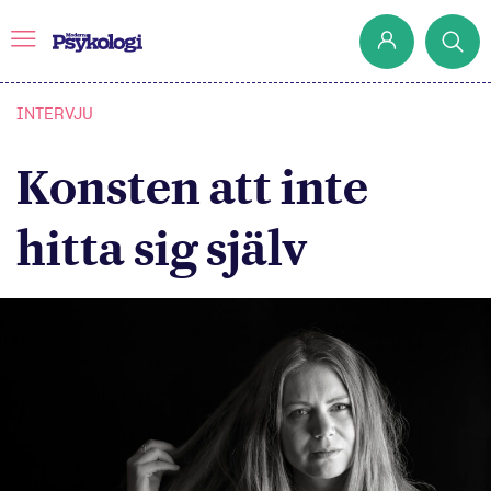
INTERVJU
Konsten att inte
Prenumerera
Det har jag lärt mig
hitta sig själv
Klassiska experiment
Podd
Hjärnan
Intervju
Steg för steg