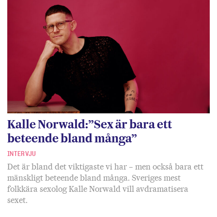
Kalle Norwald:”Sex är bara ett
beteende bland många”
INTERVJU
Det är bland det viktigaste vi har – men också bara ett
mänskligt beteende bland många. Sveriges mest
folkkära sexolog Kalle Norwald vill avdramatisera
sexet.