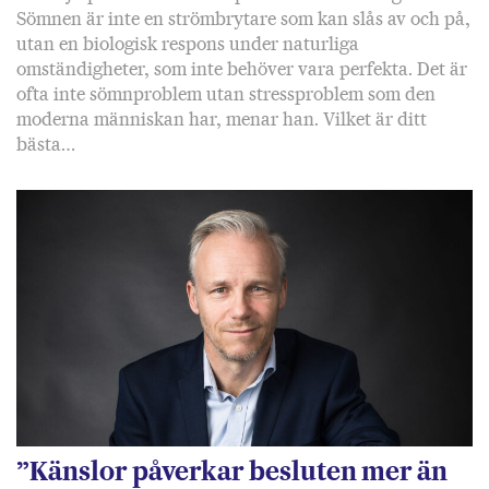
Sömnen är inte en strömbrytare som kan slås av och på,
utan en biologisk respons under naturliga
omständigheter, som inte behöver vara perfekta. Det är
ofta inte sömnproblem utan stressproblem som den
moderna människan har, menar han. Vilket är ditt
bästa…
”Känslor påverkar besluten mer än