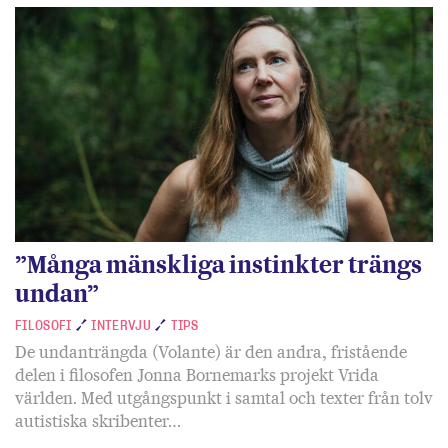
”Många mänskliga instinkter trängs
undan”
FILOSOFI
INTERVJU
TIPS
De undanträngda (Volante) är den andra, fristående
delen i filosofen Jonna Bornemarks projekt Vrida
världen. Med utgångspunkt i samtal och texter från tolv
autistiska skribenter…