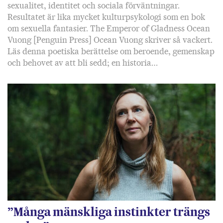
sexualitet, identitet och sociala förväntningar.
Resultatet är lika mycket kulturpsykologi som en bok
om sexuella fantasier. The Emperor of Gladness Ocean
Vuong [Penguin Press] Ocean Vuong skriver så vackert.
Läs denna poetiska berättelse om beroende, gemenskap
och behovet av att bli sedd; en historia…
”Många mänskliga instinkter trängs