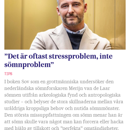
”Det är oftast stress­problem, inte
sömn­problem”
TIPS
I boken Sov som en grottmänniska undersöker den
nederländska sömnforskaren Merijn van de Laar
sömnen utifrån arkeologiska fynd och antropologiska
studier – och belyser de stora skillnaderna mellan våra
uråldriga kroppsliga behov och nutida sömnmönster.
Den största missuppfattningen om sömn menar han är
att sömn skulle vara något man kan forcera eller hacka
med hjälp av tillskott och ”perfekta” omständigheter.