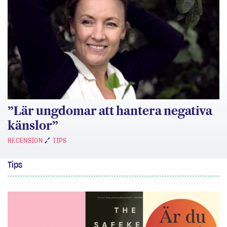
”Lär ungdomar att hantera negativa
känslor”
RECENSION
TIPS
Tips