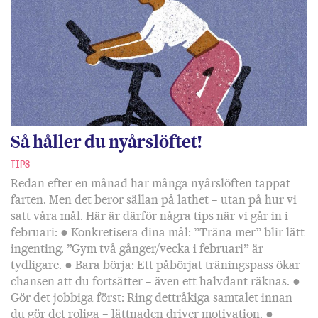
Så håller du nyårslöftet!
TIPS
Redan efter en månad har många nyårslöften tappat
farten. Men det beror sällan på lathet – utan på hur vi
satt våra mål. Här är därför några tips när vi går in i
februari: ● Konkretisera dina mål: ”Träna mer” blir lätt
ingenting. ”Gym två gånger/vecka i februari” är
tydligare. ● Bara börja: Ett påbörjat träningspass ökar
chansen att du fortsätter – även ett halvdant räknas. ●
Gör det jobbiga först: Ring dettråkiga samtalet innan
du gör det roliga – lättnaden driver motivation. ●