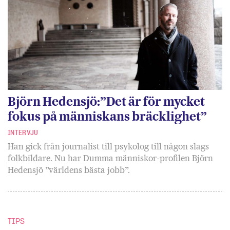
Björn Hedensjö:”Det är för mycket
fokus på människans bräcklighet”
INTERVJU
Han gick från journalist till psykolog till någon slags
folkbildare. Nu har Dumma människor-profilen Björn
Hedensjö ”världens bästa jobb”.
TIPS