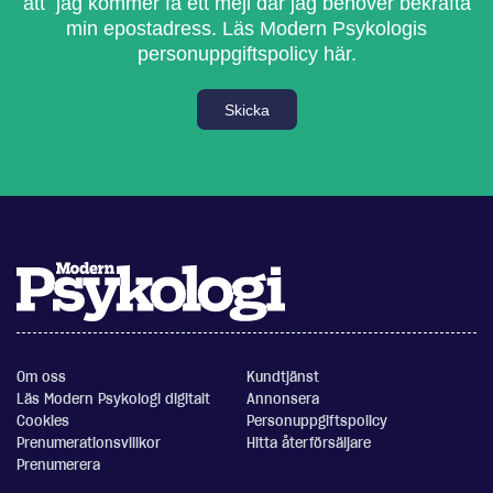
att jag kommer få ett mejl där jag behöver bekräfta
min epostadress.
Läs Modern Psykologis
personuppgiftspolicy här.
Skicka
Om oss
Kundtjänst
Läs Modern Psykologi digitalt
Annonsera
Cookies
Personuppgiftspolicy
Prenumerationsvillkor
Hitta återförsäljare
Prenumerera