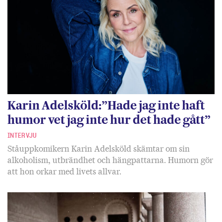
Karin Adelsköld:”Hade jag inte haft
humor vet jag inte hur det hade gått”
INTERVJU
Ståuppkomikern Karin Adelsköld skämtar om sin
alkoholism, utbrändhet och hängpattarna. Humorn gör
att hon orkar med livets allvar.