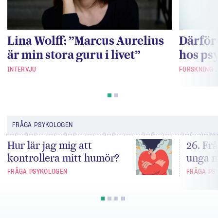
Lina Wolff: ”Marcus Aurelius
Därför 
är min stora guru i livet”
hos ps
INTERVJU
FORSKNING
FRÅGA PSYKOLOGEN
Hur lär jag mig att
26. Fr
kontrollera mitt humör?
unga m
FRÅGA PSYKOLOGEN
FRÅGA PS