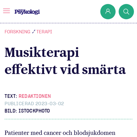
FORSKNING
TERAPI
Musikterapi
Prenumerera
Det har jag lärt mig
effektivt vid smärta
Klassiska experiment
Podd
Hjärnan
TEXT:
REDAKTIONEN
PUBLICERAD 2023-03-02
Intervju
BILD: ISTOCKPHOTO
Steg för steg
Patienter med cancer och blodsjukdomen