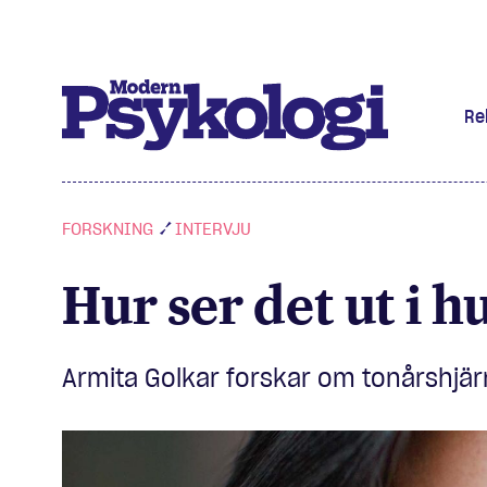
Re
Prenumere
FORSKNING
INTERVJU
Det har jag
Hur ser det ut i 
Klassiska 
Podd
Armita Golkar forskar om tonårshjär
Hjärnan
Intervju