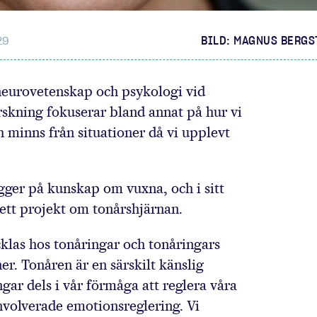
29
BILD: MAGNUS BERG
 neurovetenskap och psykologi vid
rskning fokuserar bland annat på hur vi
h minns från situationer då vi upplevt
ygger på kunskap om vuxna, och i sitt
 ett projekt om tonårshjärnan.
cklas hos tonåringar och tonåringars
er. Tonåren är en särskilt känslig
gar dels i vår förmåga att reglera våra
nvolverade emotionsreglering. Vi