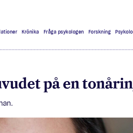
lationer
Krönika
Fråga psykologen
Forskning
Psykolo
ra
 lärt mig
huvudet på en tonåri
experiment
nan.