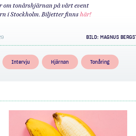
er om tonårshjärnan på vårt event
n i Stockholm. Biljetter finns
här!
29
BILD: MAGNUS BERG
Intervju
Hjärnan
Tonåring