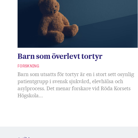
Barn som överlevt tortyr
FORSKNING
Barn som utsatts för tortyr är en i stort sett osynlig
patientgrupp i svensk sjukvård, elevhälsa och
asylprocess. Det menar forskare vid Röda Korsets
Högskola…