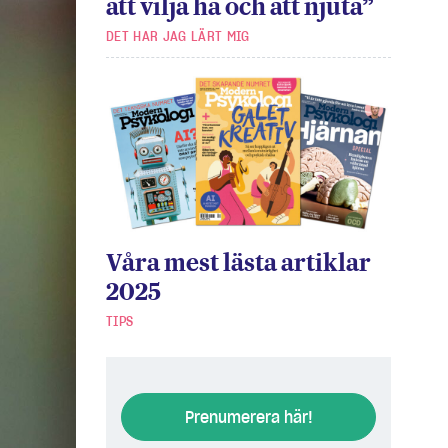
att vilja ha och att njuta”
DET HAR JAG LÄRT MIG
Våra mest lästa artiklar
2025
TIPS
Prenumerera här!