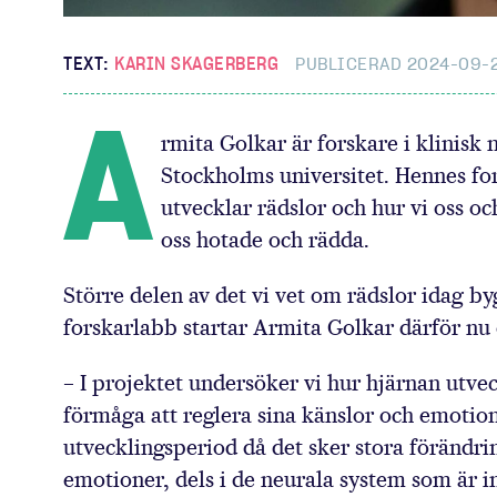
TEXT:
KARIN SKAGERBERG
PUBLICERAD 2024-09-
A
rmita Golkar är forskare i klinisk
Stockholms universitet. Hennes fo
utvecklar rädslor och hur vi oss oc
oss hotade och rädda.
Större delen av det vi vet om rädslor idag b
forskarlabb startar Armita Golkar därför nu
– I projektet undersöker vi hur hjärnan utve
förmåga att reglera sina känslor och emotion
utvecklingsperiod då det sker stora förändrin
emotioner, dels i de neurala system som är i