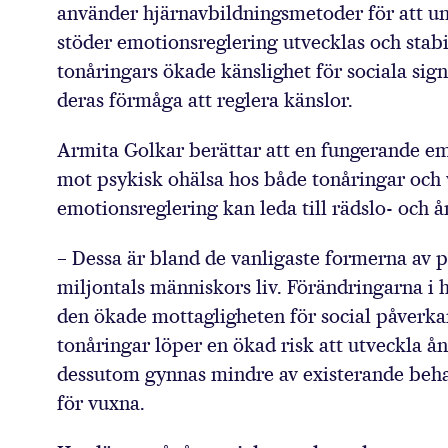
använder hjärnavbildningsmetoder för att u
stöder emotionsreglering utvecklas och stabi
tonåringars ökade känslighet för sociala sign
deras förmåga att reglera känslor.
Armita Golkar berättar att en fungerande e
mot psykisk ohälsa hos både tonåringar och v
emotionsreglering kan leda till rädslo- och 
– Dessa är bland de vanligaste formerna av 
miljontals människors liv. Förändringarna i
den ökade mottagligheten för social påverkan
tonåringar löper en ökad risk att utveckla å
dessutom gynnas mindre av existerande beha
för vuxna.