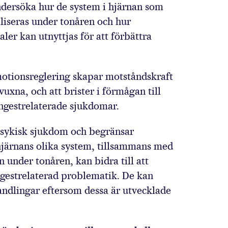
ndersöka hur de system i hjärnan som
liseras under tonåren och hur
aler kan utnyttjas för att förbättra
motionsreglering skapar motståndskraft
uxna, och att brister i förmågan till
ångestrelaterade sjukdomar.
psykisk sjukdom och begränsar
 hjärnans olika system, tillsammans med
 under tonåren, kan bidra till att
ngestrelaterad problematik. De kan
ndlingar eftersom dessa är utvecklade