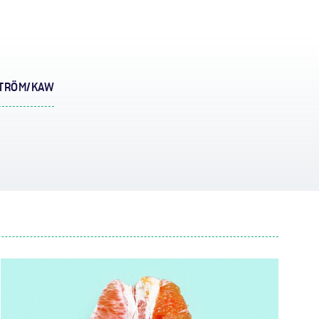
STRÖM/KAW