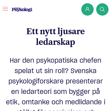
Ett nytt ljusare
ledarskap
Prenumerera
Det har jag lärt mig
Har den psykopatiska chefen
Klassiska experiment
Podd
spelat ut sin roll? Svenska
Hjärnan
psykologiforskare presenterar
Intervju
en ledarteori som bygger på
Steg för steg
etik, omtanke och medlidande i