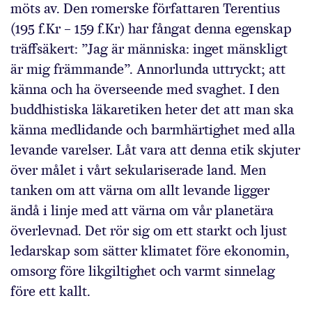
möts av. Den romerske författaren Terentius
(195 f.Kr – 159 f.Kr) har fångat denna egenskap
träffsäkert: ”Jag är människa: inget mänskligt
är mig främmande”. Annorlunda uttryckt; att
känna och ha överseende med svaghet. I den
buddhistiska läkaretiken heter det att man ska
känna medlidande och barmhärtighet med alla
levande varelser. Låt vara att denna etik skjuter
över målet i vårt sekulariserade land. Men
tanken om att värna om allt levande ligger
ändå i linje med att värna om vår planetära
överlevnad. Det rör sig om ett starkt och ljust
ledarskap som sätter klimatet före ekonomin,
omsorg före likgiltighet och varmt sinnelag
före ett kallt.