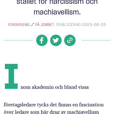
stället för narcissism och
machiavellism.
FORSKNING
PÅ JOBBET
PUBLICERAD 2023-09-25
I
nom akademin och bland vissa
företagsledare tycks det finnas en fascination
över ledare som bär drag av machiavellism