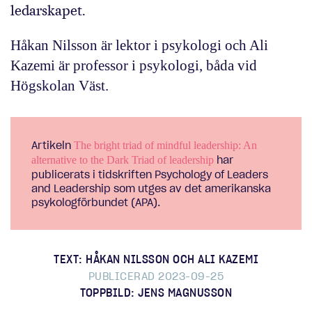
ledarskapet.
Håkan Nilsson är lektor i psykologi och Ali
Kazemi är professor i psykologi, båda vid
Högskolan Väst.
Artikeln
The bright triad of mindful leadership: An
har
alternative to the Dark Triad of leadership
publicerats i tidskriften Psychology of Leaders
and Leadership som utges av det amerikanska
psykologförbundet (APA).
TEXT: HÅKAN NILSSON OCH ALI KAZEMI
PUBLICERAD 2023-09-25
TOPPBILD: JENS MAGNUSSON