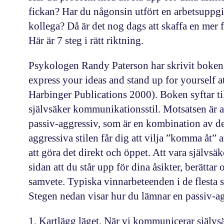
Steg för st
fickan? Har du någonsin utfört en arbetsuppgift
kollega? Då är det nog dags att skaffa en mer
Här är 7 steg i rätt riktning.
Psykologen Randy Paterson har skrivit boken
express your ideas and stand up for yourself a
Harbinger Publications 2000). Boken syftar till
självsäker kommunikationsstil. Motsatsen är at
passiv-aggressiv, som är en kombination av de
aggressiva stilen får dig att vilja ”komma åt” 
att göra det direkt och öppet. Att vara självs
sidan att du står upp för dina åsikter, berätta
samvete. Typiska vinnarbeteenden i de flesta 
Stegen nedan visar hur du lämnar en passiv-a
1. Kartlägg läget.
När vi kommunicerar självsäk