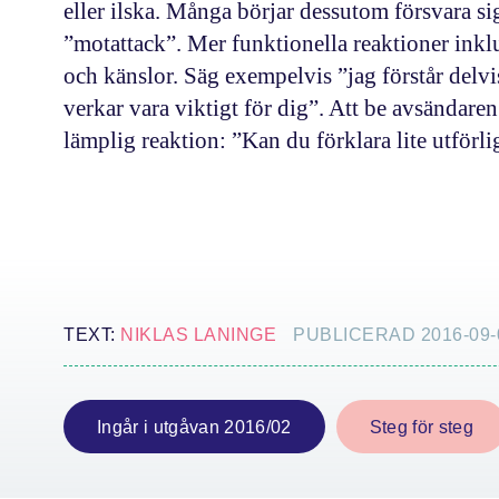
eller ilska. Många börjar dessutom försvara s
”motattack”. Mer funktionella reaktioner inkl
och känslor. Säg exempelvis ”jag förstår delvi
verkar vara viktigt för dig”. Att be avsändaren 
lämplig reaktion: ”Kan du förklara lite utförli
TEXT:
NIKLAS LANINGE
PUBLICERAD 2016-09-
Ingår i utgåvan 2016/02
Steg för steg