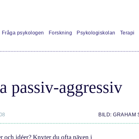
Fråga psykologen
Forskning
Psykologiskolan
Terapi
ra
lärt mig
xperiment
la passiv-aggressiv
08
BILD: GRAHAM
r och idéer? Knyter du ofta näven i