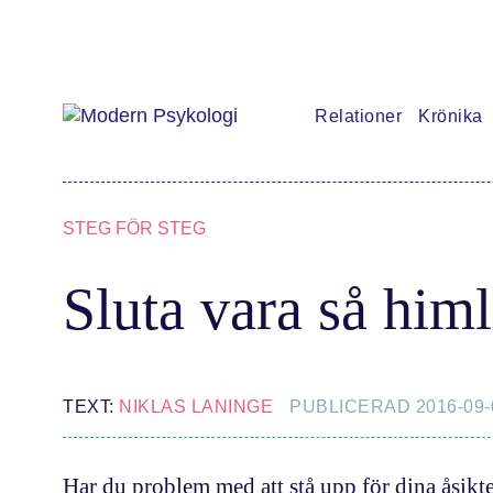
Relationer
Krönika
Prenumere
Det har jag 
STEG FÖR STEG
Klassiska e
Sluta vara så him
Podd
Hjärnan
TEXT:
NIKLAS LANINGE
PUBLICERAD 2016-09-
Intervju
Har du problem med att stå upp för dina åsikte