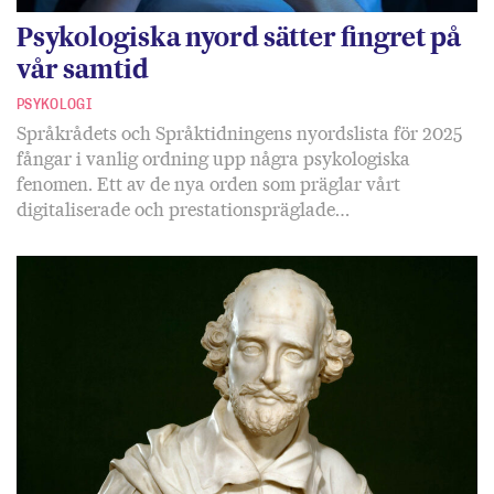
Psykologiska nyord sätter fingret på
vår samtid
PSYKOLOGI
Språkrådets och Språktidningens nyordslista för 2025
fångar i vanlig ordning upp några psykologiska
fenomen. Ett av de nya orden som präglar vårt
digitaliserade och prestationspräglade…