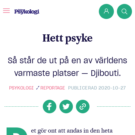
Hett psyke
Prenumerera
Så står de ut på en av världens
Det har jag lärt mig
varmaste platser — Djibouti.
Klassiska experiment
Podd
PSYKOLOGI
REPORTAGE
PUBLICERAD 2020-10-27
Hjärnan
Intervju
Steg för steg
et gör ont att andas in den heta