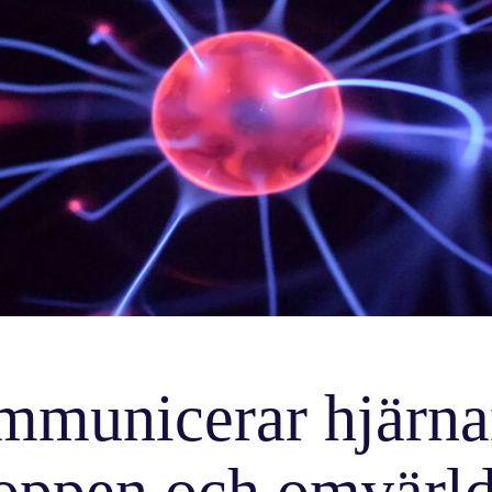
eg
mmunicerar hjärn
oppen och omvärl