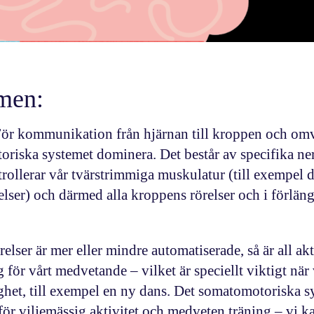
emen:
För kommunikation från hjärnan till kroppen och om
oriska systemet
dominera. Det består av specifika ne
ollerar vår tvärstrimmiga muskulatur (till exempel 
elser) och därmed alla kroppens rörelser och i förlä
relser är mer eller mindre automatiserade, så är all akti
g för vårt medvetande – vilket är speciellt viktigt när 
dighet, till exempel en ny dans. Det somatomotoriska 
 för viljemässig aktivitet och medveten träning – vi ka