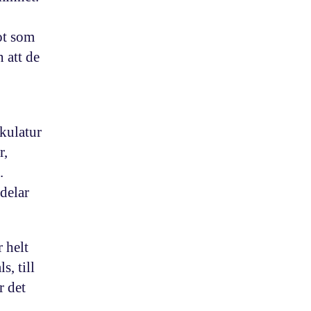
got som
 att de
kulatur
r,
.
delar
 helt
, till
r det