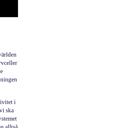
världen
rvceller
de
ngningen
vitet i
vi ska
systemet
n alltså