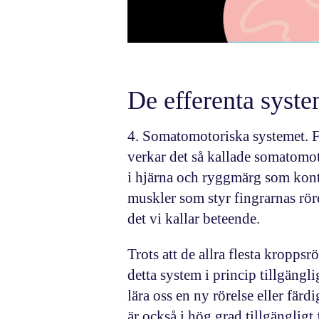
De efferenta syst
4.
Somatomotoriska systemet
. 
verkar det så kallade
somatomot
i hjärna och ryggmärg som kontr
muskler som styr fingrarnas rör
det vi kallar beteende.
Trots att de allra flesta kroppsrö
detta system i princip tillgängli
lära oss en ny rörelse eller fär
är också i hög grad tillgängligt