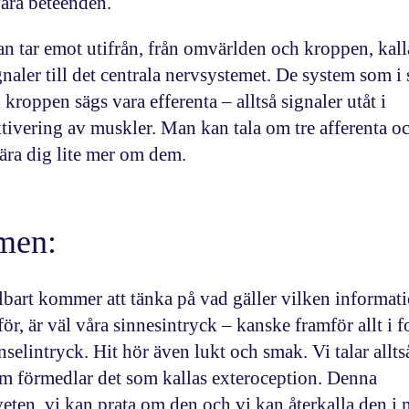
våra beteenden.
tar emot utifrån, från omvärlden och kroppen, kall
naler till det centrala nervsystemet. De system som i 
ll kroppen sägs vara
efferenta
– alltså signaler utåt i
tivering av muskler. Man kan tala om tre afferenta oc
lära dig lite mer om dem.
emen:
lbart kommer att tänka på vad gäller vilken informat
för, är väl våra sinnesintryck – kanske framför allt i 
selintryck. Hit hör även lukt och smak. Vi talar allt
om förmedlar det som kallas
exteroception
. Denna
eten, vi kan prata om den och vi kan återkalla den i 