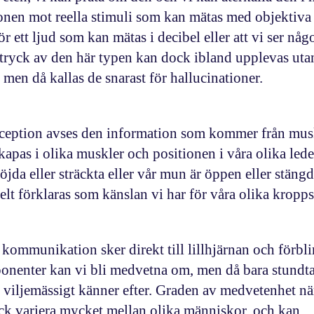
onen mot reella stimuli som kan mätas med objektiva
ör ett ljud som kan mätas i decibel eller att vi ser nå
Intryck av den här typen kan dock ibland upplevas utan
i, men då kallas de snarast för hallucinationer.
ception
avses den information som kommer från mus
apas i olika muskler och positionen i våra olika lede
jda eller sträckta eller vår mun är öppen eller stängd
elt förklaras som känslan vi har för våra olika kropps
kommunikation sker direkt till lillhjärnan och förblir
nenter kan vi bli medvetna om, men då bara stundtals
r viljemässigt känner efter. Graden av medvetenhet nä
ock variera mycket mellan olika människor, och kan