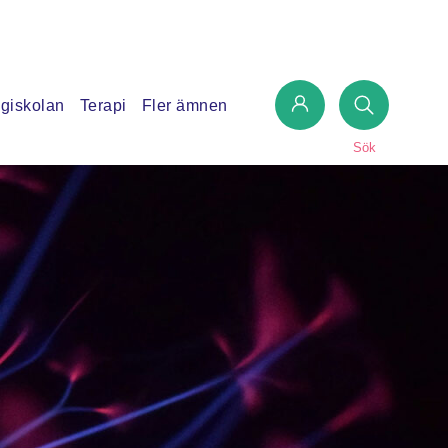
giskolan
Terapi
Fler ämnen
Sök