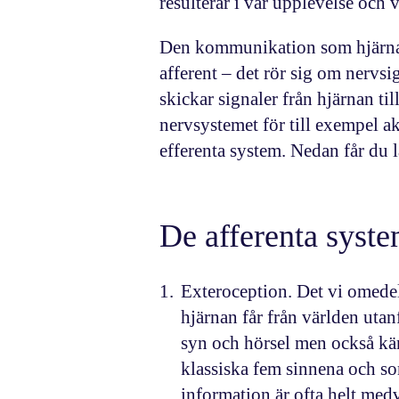
resulterar i vår upplevelse och 
Den kommunikation som hjärnan 
afferent
– det rör sig om nervsig
skickar signaler från hjärnan ti
nervsystemet för till exempel ak
efferenta system. Nedan får du 
De afferenta syst
Exteroception
. Det vi omede
hjärnan får från världen utan
syn och hörsel men också kän
klassiska fem sinnena och s
information är ofta helt medv