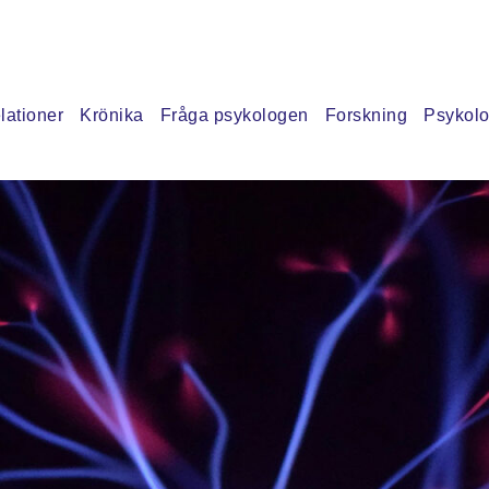
lationer
Krönika
Fråga psykologen
Forskning
Psykolo
ra
lärt mig
xperiment