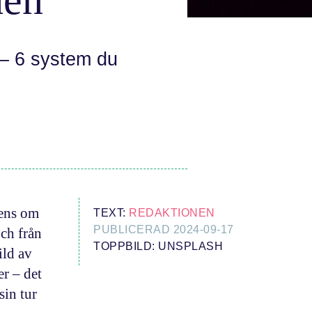
 – 6 system du
rens om
TEXT:
REDAKTIONEN
PUBLICERAD 2024-09-17
och från
TOPPBILD: UNSPLASH
ild av
er – det
sin tur