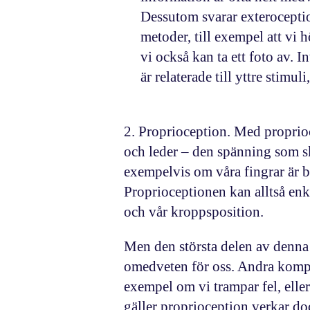
Dessutom svarar exterocepti
metoder, till exempel att vi h
vi också kan ta ett foto av. 
är relaterade till yttre stimul
2
.
Proprioception
. Med
proprio
och leder – den spänning som sk
exempelvis om våra fingrar är bö
Proprioceptionen kan alltså enk
och vår kroppsposition.
Men den största delen av denna 
omedveten för oss. Andra kompo
exempel om vi trampar fel, elle
gäller proprioception verkar d