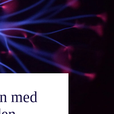
an med
den