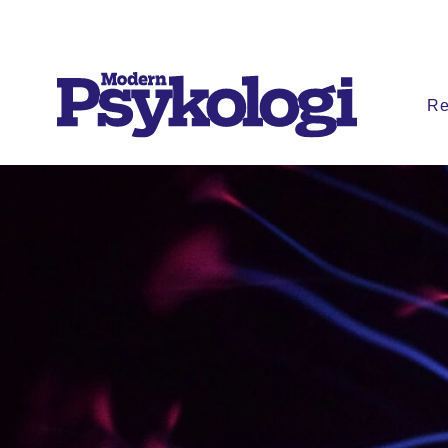
Re
Prenumere
Det har jag 
Klassiska e
Podd
Hjärnan
Intervju