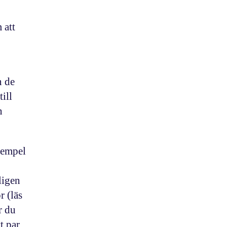
 att
n de
ill
n
exempel
ligen
r (läs
r du
t par