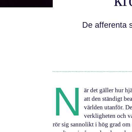
De afferenta 
N
är det gäller hur hj
att den ständigt be
världen utanför. De
verkligheten och va
rör sig sannolikt i hög grad om 