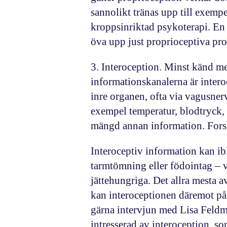
sannolikt tränas upp till exemp
kroppsinriktad psykoterapi. En 
öva upp just proprioceptiva pro
3.
Interoception
. Minst känd me
informationskanalerna är
inter
inre organen, ofta via vagusner
exempel temperatur, blodtryck,
mängd annan information. Forsk
Interoceptiv information kan ibl
tarmtömning eller födointag – v
jättehungriga. Det allra mesta 
kan interoceptionen däremot på
gärna intervjun med Lisa Feldma
intresserad av interoception, so