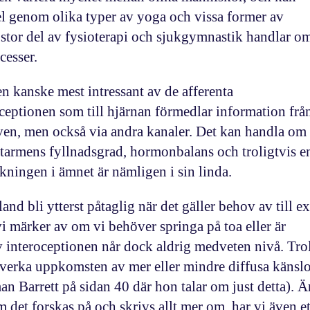
el genom olika typer av yoga och vissa former av
stor del av fysioterapi och sjukgymnastik handlar om
cesser.
n kanske mest intressant av de afferenta
oceptionen
som till hjärnan förmedlar information frå
ven, men också via andra kanaler. Det kan handla om t
 tarmens fyllnadsgrad, hormonbalans och troligtvis e
ningen i ämnet är nämligen i sin linda.
and bli ytterst påtaglig när det gäller behov av till 
i märker av om vi behöver springa på toa eller är
av interoceptionen når dock aldrig medveten nivå. Tro
verka uppkomsten av mer eller mindre diffusa känslo
n Barrett på sidan 40 där hon talar om just detta). Ä
m det forskas på och skrivs allt mer om, har vi även et