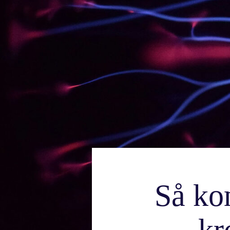
Steg för st
Så ko
kr