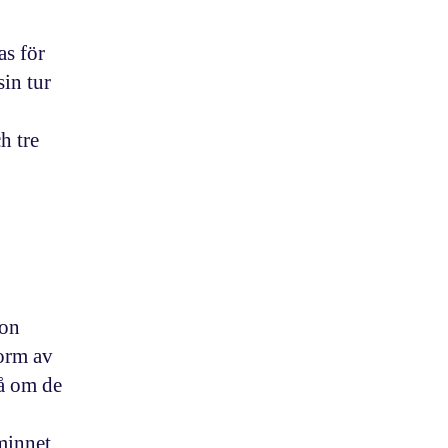
as för
sin tur
h tre
ion
form av
så om de
minnet.