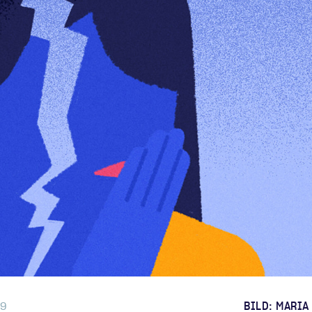
eg
09
BILD: MARIA