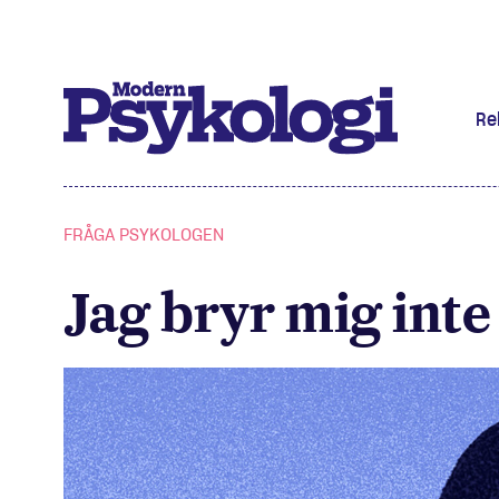
Re
Prenumere
FRÅGA PSYKOLOGEN
Det har jag
Jag bryr mig int
Klassiska 
Podd
Hjärnan
Intervju