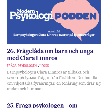
26. Frågelåda om barn och unga
med Clara Linnros
FRÅGA PSYKOLOGEN
PODD
Barnpsykologen Clara Linnros är tillbaka och
svarar på lyssnarfrågor från föräldrar. Det handlar
om viljestarka fyraåringar, en tonåring som drar sig
undan och hur man…
25. Fråga psykologen – om