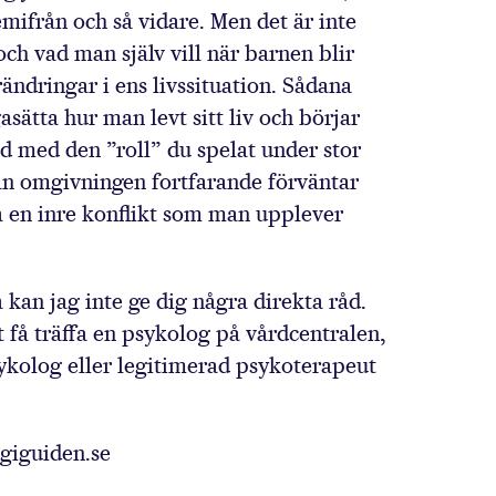
emifrån och så vidare. Men det är inte
och vad man själv vill när barnen blir
rändringar i ens livssituation. Sådana
asätta hur man levt sitt liv och börjar
jd med den ”roll” du spelat under stor
edan omgivningen fortfarande förväntar
a en inre konflikt som man upplever
 kan jag inte ge dig några direkta råd.
t få träffa en psykolog på vårdcentralen,
psykolog eller legitimerad psykoterapeut
ogiguiden.se