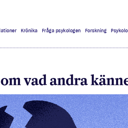
lationer
Krönika
Fråga psykologen
Forskning
Psykolo
ra
 lärt mig
e om vad andra känn
experiment