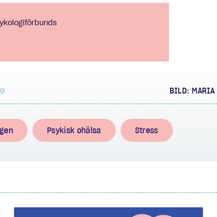
sykologiförbunds
09
BILD: MARIA
ogen
Psykisk ohälsa
Stress