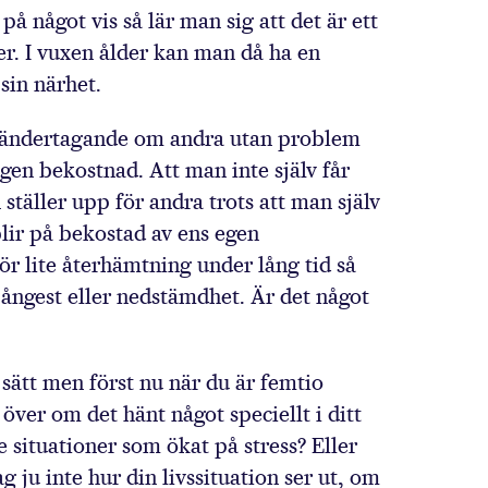
å något vis så lär man sig att det är ett
oner. I vuxen ålder kan man då ha en
sin närhet.
mhändertagande om andra utan problem
 egen bekostnad. Att man inte själv får
 ställer upp för andra trots att man själv
 blir på bekostad av ens egen
r lite återhämtning under lång tid så
, ångest eller nedstämdhet. Är det något
 sätt men först nu när du är femtio
över om det hänt något speciellt i ditt
e situationer som ökat på stress? Eller
g ju inte hur din livssituation ser ut, om