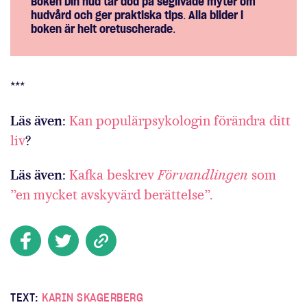
Boken
Din
hud
tar
död
på
seglivade
myter
om
hudvård
och
ger
praktiska
tips
.
Alla
bilder
i
boken
är
helt
oretuscherade
.
***
Läs
även
:
Kan populärpsykologin förändra ditt
liv
?
Läs
även
:
Kafka beskrev
Förvandlingen
som
”en mycket avskyvärd berättelse”.
TEXT:
KARIN SKAGERBERG