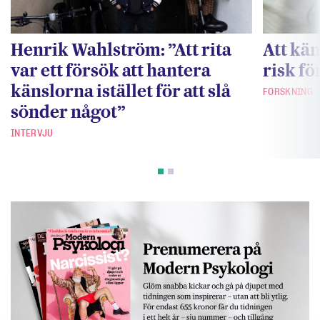
Henrik Wahlström: ”Att rita
Att kän
var ett försök att hantera
risk fö
känslorna istället för att slå
FORSKNING
sönder något”
INTERVJU