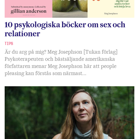
10 psykologiska böcker om sex och
relationer
TIPS
Är du arg på mig? Meg Josephson [Tukan förlag]
Psykoterapeuten och bästsäljande amerikanska
författaren menar Meg Josephson här att people
pleasing kan förstås som närmast…