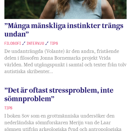
”Många mänskliga instinkter trängs
undan”
FILOSOFI
INTERVJU
TIPS
De undanträngda (Volante) är den andra, fristående
delen i filosofen Jonna Bornemarks projekt Vrida
världen. Med utgångspunkt i samtal och texter från tolv
autistiska skribenter…
”Det är oftast stress­problem, inte
sömn­problem”
TIPS
I boken Sov som en grottmänniska undersöker den
nederländska sömnforskaren Merijn van de Laar
sömnen utifrån arkeologiska fynd och antropologiska