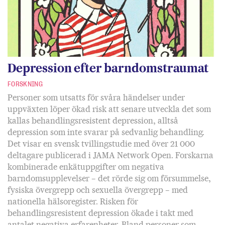
Depression efter barndomstraumat
FORSKNING
Personer som utsatts för svåra händelser under
uppväxten löper ökad risk att senare utveckla det som
kallas behandlingsresistent depression, alltså
depression som inte svarar på sedvanlig behandling.
Det visar en svensk tvillingstudie med över 21 000
deltagare publicerad i JAMA Network Open. Forskarna
kombinerade enkätuppgifter om negativa
barndomsupplevelser – det rörde sig om försummelse,
fysiska övergrepp och sexuella övergrepp – med
nationella hälsoregister. Risken för
behandlingsresistent depression ökade i takt med
antalet negativa erfarenheter. Bland personer som