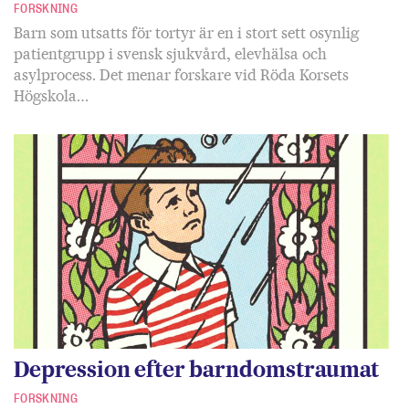
FORSKNING
Barn som utsatts för tortyr är en i stort sett osynlig
patientgrupp i svensk sjukvård, elevhälsa och
asylprocess. Det menar forskare vid Röda Korsets
Högskola…
Depression efter barndomstraumat
FORSKNING