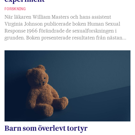
FORSKNING
När läkaren William Masters och hans assistent
Virginia Johnson publicerade boken Human Sexual
Response 1966 förändrade de sexualforskningen i
grunden. Boken presenterade resultaten från nästan…
Barn som överlevt tortyr