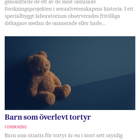
genomförde de ett av de mest omtalade
forskningsprojekten i sexualvetenskapens historia. I ett
specialbyggt laboratorium observerades frivilliga
deltagare medan de onanerade eller hade…
Barn som överlevt tortyr
FORSKNING
Barn som utsatts för tortyr är en i stort sett osynlig