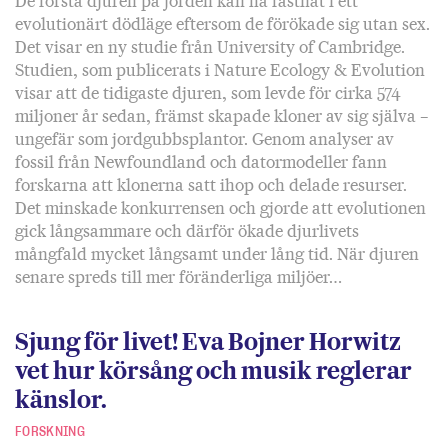
De första djuren på jorden kan ha fastnat i ett
evolutionärt dödläge eftersom de förökade sig utan sex.
Det visar en ny studie från University of Cambridge.
Studien, som publicerats i Nature Ecology & Evolution
visar att de tidigaste djuren, som levde för cirka 574
miljoner år sedan, främst skapade kloner av sig själva –
ungefär som jordgubbsplantor. Genom analyser av
fossil från Newfoundland och datormodeller fann
forskarna att klonerna satt ihop och delade resurser.
Det minskade konkurrensen och gjorde att evolutionen
gick långsammare och därför ökade djurlivets
mångfald mycket långsamt under lång tid. När djuren
senare spreds till mer föränderliga miljöer…
Sjung för livet! Eva Bojner Horwitz
vet hur körsång och musik reglerar
känslor.
FORSKNING