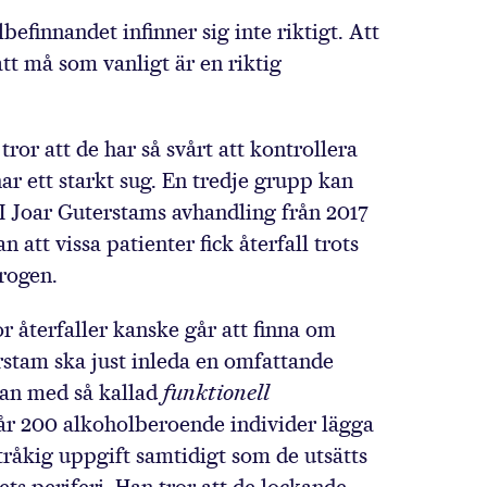
efinnandet infinner sig inte riktigt. Att
att må som vanligt är en riktig
tror att de har så svårt att kontrollera
r ett starkt sug. En tredje grupp kan
. I Joar Guterstams avhandling från 2017
tt vissa patienter fick återfall trots
drogen.
r återfaller kanske går att finna om
rstam ska just inleda en omfattande
nan med så kallad
funktionell
 får 200 alkoholberoende individer lägga
tråkig uppgift samtidigt som de utsätts