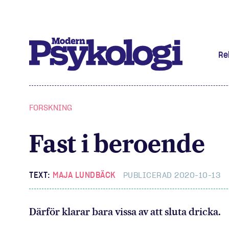
Re
Prenumere
FORSKNING
Det har jag
Fast i beroende
Klassiska 
Podd
TEXT:
MAJA LUNDBÄCK
PUBLICERAD 2020-10-13
Hjärnan
Därför klarar bara vissa av att sluta dricka.
Intervju