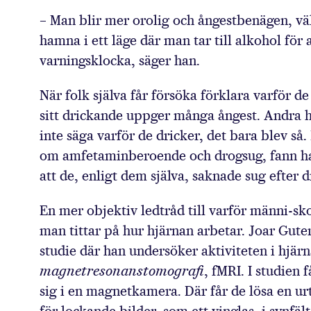
– Man blir mer orolig och ångestbenägen, välb
hamna i ett läge där man tar till alkohol för 
varningsklocka, säger han.
När folk själva får försöka förklara varför de 
sitt drickande uppger många ångest. Andra ha
inte säga varför de dricker, det bara blev så
om amfetaminberoende och drogsug, fann han a
att de, enligt dem själva, saknade sug efter 
En mer objektiv ledtråd till varför männi-sko
man tittar på hur hjärnan arbetar. Joar Gute
studie där han undersöker aktiviteten i hjär
magnetresonanstomografi
, fMRI. I studien
sig i en magnetkamera. Där får de lösa en ur