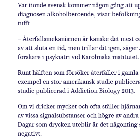
Var tionde svensk kommer någon gång att upp
diagnosen alkoholberoende, visar befolkning
Steg för st
tufft.
– Återfallsmekanismen är kanske det mest ce
av att sluta en tid, men trillar dit igen, sä
forskare i psykiatri vid Karolinska institutet.
Runt hälften som försöker återfaller i gamla 
exempel en stor amerikansk studie publicera
studie publicerad i Addiction Biology 2013.
Om vi dricker mycket och ofta ställer hjärn
av vissa signalsubstanser och högre av andra 
Dagar som drycken uteblir är det någonting
negativt.