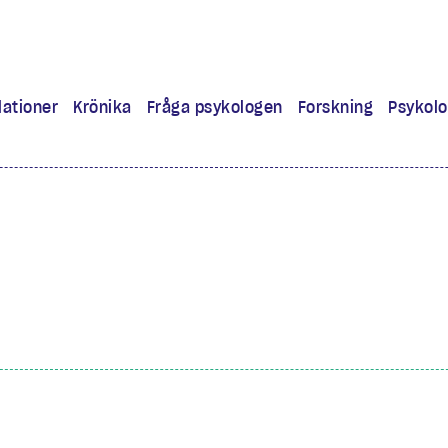
lationer
Krönika
Fråga psykologen
Forskning
Psykolo
ra
 lärt mig
experiment