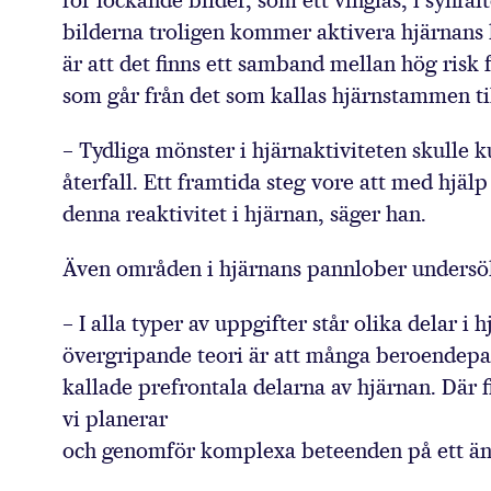
för lockande bilder, som ett vinglas, i synfäl
bilderna troligen kommer aktivera hjärnans 
är att det finns ett samband mellan hög risk 
som går från det som kallas hjärnstammen til
– Tydliga mönster i hjärnaktiviteten skulle
återfall. Ett framtida steg vore att med hjä
denna reaktivitet i hjärnan, säger han.
Även områden i hjärnans pannlober undersö
– I alla typer av uppgifter står olika delar i
övergripande teori är att många beroendepat
kallade prefrontala delarna av hjärnan. Där f
vi planerar
och genomför komplexa beteenden på ett änd