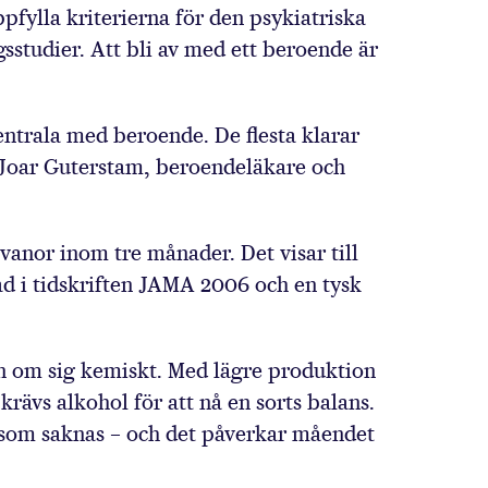
fylla kriterierna för den psykiatriska
sstudier. Att bli av med ett beroende är
eg
ntrala med beroende. De flesta klarar
ger Joar Guterstam, beroendeläkare och
vanor inom tre månader. Det visar till
d i tidskriften JAMA 2006 och en tysk
an om sig kemiskt. Med lägre produktion
krävs alkohol för att nå en sorts balans.
 som saknas – och det påverkar måendet