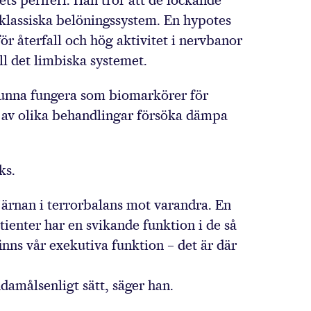
tets periferi. Han tror att de lockande
klassiska belöningssystem. En hypotes
för återfall och hög aktivitet i nervbanor
l det limbiska systemet.
 kunna fungera som biomarkörer för
lp av olika behandlingar försöka dämpa
ks.
 hjärnan i terrorbalans mot varandra. En
ienter har en svikande funktion i de så
inns vår exekutiva funktion – det är där
amålsenligt sätt, säger han.