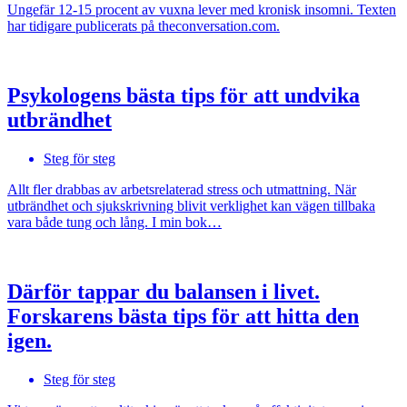
Ungefär 12-15 procent av vuxna lever med kronisk insomni. Texten
har tidigare publicerats på theconversation.com.
Psykologens bästa tips för att undvika
utbrändhet
Steg för steg
Allt fler drabbas av arbetsrelaterad stress och utmattning. När
utbrändhet och sjukskrivning blivit verklighet kan vägen tillbaka
vara både tung och lång. I min bok…
Därför tappar du balansen i livet.
Forskarens bästa tips för att hitta den
igen.
Steg för steg