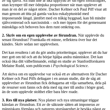
av sig själva. Att man inte är lika uppfylld av sin egen förträfflighet,
utan krymper till mer ödmjuka proportioner när man upplever att
man är en del av något större. Dacher Keltner och Paul Piff visar att
man genom att titta på gamla vackra eukalyptusträd med
imponerande längd, jämfört med en tråkig byggnad, kan bli mindre
självcentrerad och narcissistisk – och mer öppen för det gemensamt
mänskliga och behoven hos dem runt omkring oss.
2. Skriv om en egen upplevelse av förundran.
När upplevde du
senast förundran? Framkalla ett minne, reflektera över hur det
kändes. Skriv sedan ner upplevelsen.
Det kan resultera i att du gör andra prioriteringar, upplever att du har
mer gott om tid och att du börjar hjälpa andra människor. Det kan
också öka ditt välbefinnande, enligt en studie av Stanfordforskaren
Melaine Rudd, som publicerats i
Psychological Science
.
Att skriva om en upplevelse var också ett av alternativen för Dacher
Keltner och Paul Piffs deltagare i en annan studie, där de såg att
upplevelser av förundran fick deltagarna att vilja samarbeta, dela på
de resurser som fanns och dela med sig mer till andra i högre grad,
än de som upplevde stolthet eller bara blev roade.
3. Res till nya platser.
Nya platser och nya utmaningar triggar
känslan av förundran. Ett av de säkraste sätten att imponeras av
människans förmåga och naturens storslagenhet är besöka något av