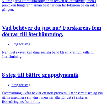
Vi tror gärna att multitasking är ett tecken på effektivitet, men i
praktiken fungerar hjärnan bäst när den får fokusera på en sak åt
gången.
Vad behöver du just nu? Forskarens fem
dörrar till återhämtning.
Steg för steg
När livet skaver kan dina sociala band bli en kraftfull källa till
återhämtning.
8 steg till bättre gruppdynamik
Steg för steg
Överfiskning i våra hav är ett stort problem. Ett ensamt fiskelag vill
gärna maximera sin vinst, men när alla gör det så riskeras
fiskenäringens framtid,…