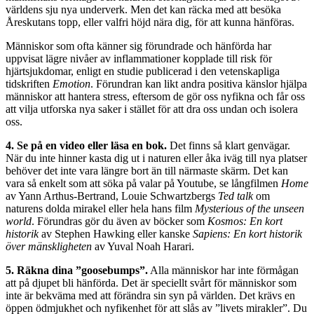
världens sju nya underverk. Men det kan räcka med att besöka
Åreskutans topp, eller valfri höjd nära dig, för att kunna hänföras.
Människor som ofta känner sig förundrade och hänförda har
uppvisat lägre nivåer av inflammationer kopplade till risk för
hjärtsjukdomar, enligt en studie publicerad i den vetenskapliga
tidskriften
Emotion
. Förundran kan likt andra positiva känslor hjälpa
människor att hantera stress, eftersom de gör oss nyfikna och får oss
att vilja utforska nya saker i stället för att dra oss undan och isolera
oss.
4. Se på en video eller läsa en bok.
D
et finns så klart genvägar.
När du inte hinner kasta dig ut i naturen eller åka iväg till nya platser
behöver det inte vara längre bort än till närmaste skärm. Det kan
vara så enkelt som att söka på valar på Youtube, se långfilmen
Home
av Yann Arthus-Bertrand, Louie Schwartzbergs
Ted talk
om
naturens dolda mirakel eller hela hans film
Mysterious of the unseen
world
. Förundras gör du även av böcker som
Kosmos: En kort
historik
av Stephen Hawking eller kanske
Sapiens: En kort historik
över mänskligheten
av Yuval Noah Harari.
5. Räkna dina ”goosebumps”.
Alla människor har inte förmågan
att på djupet bli hänförda. Det är speciellt svårt för människor som
inte är bekväma med att förändra sin syn på världen. Det krävs en
öppen ödmjukhet och nyfikenhet för att slås av ”livets mirakler”. Du