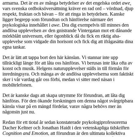
armarna. Det är en av många betydelser av det engelska ordet
awe,
vars svenska ordboksöversättning kräver en rad ord – vördnad, djup
respekt, fruktan och bävan – för att ringa in betydelsen. Kanske
ligger begrepp som förundran och hänförelse närmare det
psykologiska innehållet i
awe
. Dra dig exempelvis till minnes den
andlösa upplevelsen av den gnistrande Vintergatan mot ett dånande
mörkblått universum, eller ögonblick då du fick en riktig aha-
upplevelse som vidgade din horisont och fick dig att ifrågasätta dina
egna tankar.
Det är lätt att tappa bort den här känslan. Vi stannar inte upp
tillräckligt länge för att låta oss hänföras. Vi berusas inte lika ofta av
konst och musik. Helgens naturupplevelser ställs in till förmån för
inredningsyra. Och många av de andlösa upplevelserna som faktiskt
sker i vår vardag går oss förbi, medan vi sitter med näsan i
mobiltelefonen.
Det är kanske dags att skapa utrymme för förundran, att låta dig
hänföras. För den ökande forskningen om denna något svårgripbara
känsla visar på en mängd fördelar, varav några behövs mer än
någonsin just nu.
Redan för ett tiotal år sedan konstaterade psykologiprofessorerna
Dacher Keltner och Jonathan Haidt i den vetenskapliga tidskriften
Cognition and Emotion
, att förundran är den ultimata kollektiva