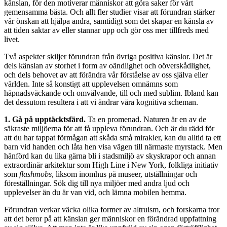
känslan, för den motiverar människor att göra saker för vårt
gemensamma bästa. Och allt fler studier visar att förundran stärker
vår önskan att hjälpa andra, samtidigt som det skapar en känsla av
att tiden saktar av eller stannar upp och gör oss mer tillfreds med
livet.
Två aspekter skiljer förundran från övriga positiva känslor. Det är
dels känslan av storhet i form av oändlighet och oöverskådlighet,
och dels behovet av att förändra vår förståelse av oss själva eller
världen. Inte så konstigt att upplevelsen omnämns som
häpnadsväckande och omvälvande, till och med sublim. Ibland kan
det dessutom resultera i att vi ändrar våra kognitiva scheman.
1. Gå på upptäcktsfärd.
Ta en promenad. Naturen är en av de
säkraste miljöerna för att få uppleva förundran. Och är du rädd för
att du har tappat förmågan att skåda små mirakler, kan du alltid ta ett
barn vid handen och låta hen visa vägen till närmaste myrstack. Men
hänförd kan du lika gärna bli i stadsmiljö av skyskrapor och annan
extraordinär arkitektur som High Line i New York, folkliga initiativ
som
flashmobs
, liksom inomhus på museer, utställningar och
föreställningar. Sök dig till nya miljöer med andra ljud och
upplevelser än du är van vid, och lämna mobilen hemma.
Förundran verkar väcka olika former av altruism, och forskarna tror
att det beror på att känslan ger människor en förändrad uppfattning