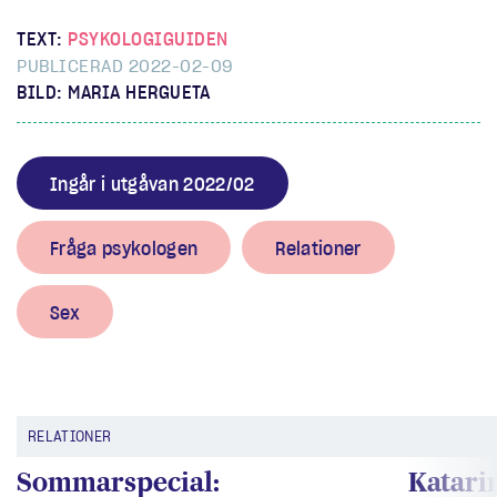
TEXT:
PSYKOLOGIGUIDEN
PUBLICERAD 2022-02-09
BILD: MARIA HERGUETA
Ingår i utgåvan 2022/02
Fråga psykologen
Relationer
Sex
RELATIONER
Sommarspecial:
Katari