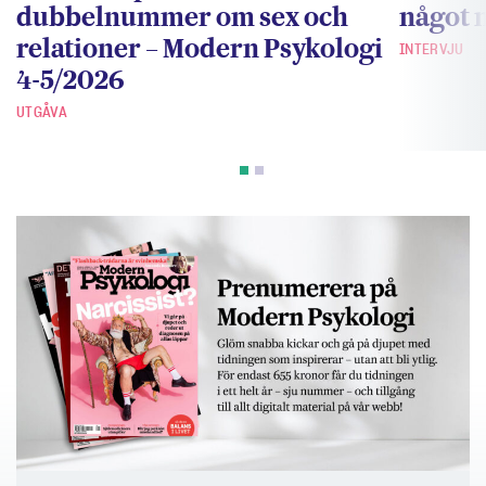
dubbelnummer om sex och
något 
relationer – Modern Psykologi
INTERVJU
4-5/2026
UTGÅVA