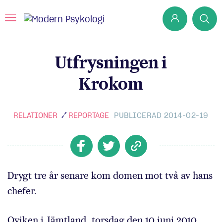
Utfrysningen i
Prenumerera
Krokom
Det har jag lärt mig
Klassiska experiment
RELATIONER
REPORTAGE
PUBLICERAD 2014-02-19
Podd
Hjärnan
Intervju
Drygt tre år senare kom domen mot två av hans
Steg för steg
chefer.
Oviken i Jämtland, torsdag den 10 juni 2010.