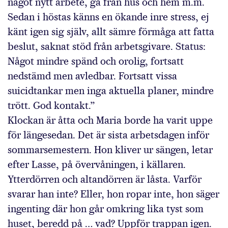
något nytt arbete, gå från hus och hem m.m.
Sedan i höstas känns en ökande inre stress, ej
känt igen sig själv, allt sämre förmåga att fatta
beslut, saknat stöd från arbetsgivare. Status:
Något mindre spänd och orolig, fortsatt
nedstämd men avledbar. Fortsatt vissa
suicidtankar men inga aktuella planer, mindre
trött. God kontakt.”
Klockan är åtta och Maria borde ha varit uppe
för längesedan. Det är sista arbetsdagen inför
sommarsemestern. Hon kliver ur sängen, letar
efter Lasse, på övervåningen, i källaren.
Ytterdörren och altandörren är låsta. Varför
svarar han inte? Eller, hon ropar inte, hon säger
ingenting där hon går omkring lika tyst som
huset, beredd på … vad? Uppför trappan igen.