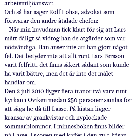
arbetsmiljö­ansvar.
Och så här säger Rolf Lohse, advokat som
försvarar den andre åtalade chefen:
– När min huvudman fick klart för sig att Lars
mått dåligt så vidtog han de åtgärder som var
nödvändiga. Han anser inte att han gjort något
fel. Det betyder inte att allt runt Lars Persson
varit felfritt, det finns säkert sådant som kunde
ha varit bättre, men det är inte det målet
handlar om.
Den 2 juli 2010 flyger flera tranor två varv runt
kyrkan i Oviken medan 250 personer samlas för
att säga hejdå till Lasse. På kistan ligger
kransar av grankvistar och nyplockade
sommarblommor. I minnesboken finns bilder
på Lasse. I skogen med kaffet i den gula kåsan.