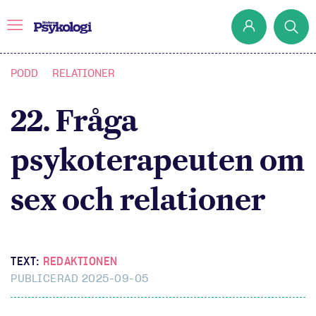
PODD
RELATIONER
22. Fråga
Prenumerera
Det har jag lärt mig
psykoterapeuten om
Klassiska experiment
sex och relationer
Podd
Hjärnan
Intervju
TEXT:
REDAKTIONEN
Steg för steg
PUBLICERAD 2025-09-05