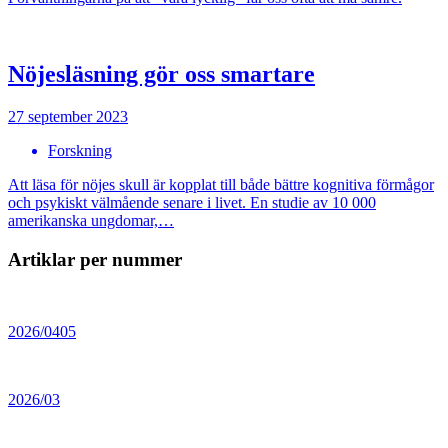
Nöjesläsning gör oss smartare
27 september 2023
Forskning
Att läsa för nöjes skull är kopplat till både bättre kognitiva förmågor
och psykiskt välmående senare i livet. En studie av 10 000
amerikanska ungdomar,…
Artiklar per nummer
2026/0405
2026/03