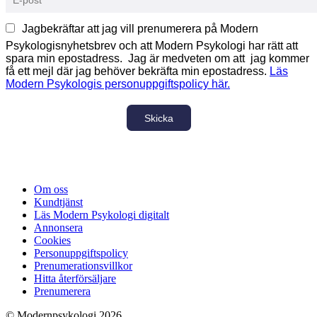
Jagbekräftar att jag vill prenumerera på Modern
Psykologisnyhetsbrev och att Modern Psykologi har rätt att
spara min epostadress. Jag är medveten om att jag kommer
få ett mejl där jag behöver bekräfta min epostadress.
Läs
Modern Psykologis personuppgiftspolicy här.
Skicka
Om oss
Kundtjänst
Läs Modern Psykologi digitalt
Annonsera
Cookies
Personuppgiftspolicy
Prenumerationsvillkor
Hitta återförsäljare
Prenumerera
© Modernpsykologi 2026