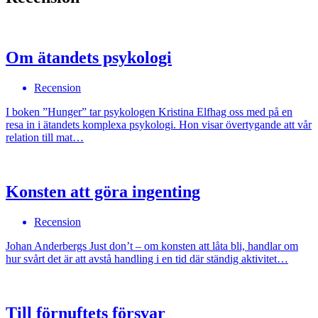
Om ätandets psykologi
Recension
I boken ”Hunger” tar psykologen Kristina Elfhag oss med på en
resa in i ätandets komplexa psykologi. Hon visar övertygande att vår
relation till mat…
Konsten att göra ingenting
Recension
Johan Anderbergs Just don’t – om konsten att låta bli, handlar om
hur svårt det är att avstå handling i en tid där ständig aktivitet…
Till förnuftets försvar