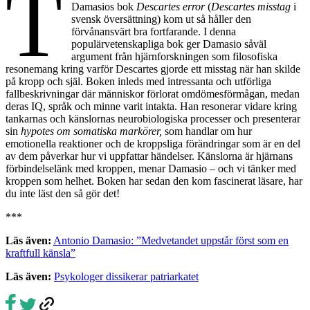
T
Damasios bok
Descartes error
(
Descartes misstag
i
svensk översättning) kom ut så håller den
förvånansvärt bra fortfarande. I denna
populärvetenskapliga bok ger Damasio såväl
argument från hjärnforskningen som filosofiska
resonemang kring varför Descartes gjorde ett misstag när han skilde
på kropp och själ. Boken inleds med intressanta och utförliga
fallbeskrivningar där människor förlorat omdömesförmågan, medan
deras IQ, språk och minne varit intakta. Han resonerar vidare kring
tankarnas och känslornas neurobiologiska processer och presenterar
sin
hypotes om somatiska markörer,
som handlar om hur
emotionella reaktioner och de kroppsliga förändringar som är en del
av dem påverkar hur vi uppfattar händelser. Känslorna är hjärnans
förbindelselänk med kroppen, menar Damasio – och vi tänker med
kroppen som helhet. Boken har sedan den kom fascinerat läsare, har
du inte läst den så gör det!
***
Läs även:
Antonio Damasio: ”Medvetandet uppstår först som en
kraftfull känsla”
Läs även:
Psykologer dissikerar patriarkatet