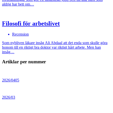
aldrig har bett om…
Filosofi för arbetslivet
Recension
Som nybliven läkare insåg Ali Abdaal att det enda som skulle göra
honom till en riktigt bra doktor var riktigt hårt arbete. Men han
insåg…
Artiklar per nummer
2026/0405
2026/03