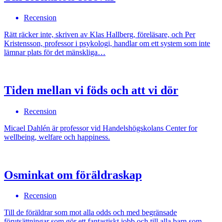
Recension
Rätt räcker inte, skriven av Klas Hallberg, föreläsare, och Per
Kristensson, professor i psykologi, handlar om ett system som inte
lämnar plats för det mänskliga…
Tiden mellan vi föds och att vi dör
Recension
Micael Dahlén är professor vid Handelshögskolans Center for
wellbeing, welfare och happiness.
Osminkat om föräldraskap
Recension
Till de föräldrar som mot alla odds och med begränsade
förutsättningar som gör ett fantastiskt jobb och till alla barn som