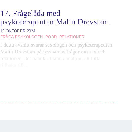
17. Frågelåda med
psykoterapeuten Malin Drevstam
15 OKTOBER 2024
FRÅGA PSYKOLOGEN
PODD
RELATIONER
I detta avsnitt svarar sexologen och psykoterapeuten
Malin Drevstam på lyssnarnas frågor om sex och
relationer. Det handlar bland annat om att hitta
tillbaka till…