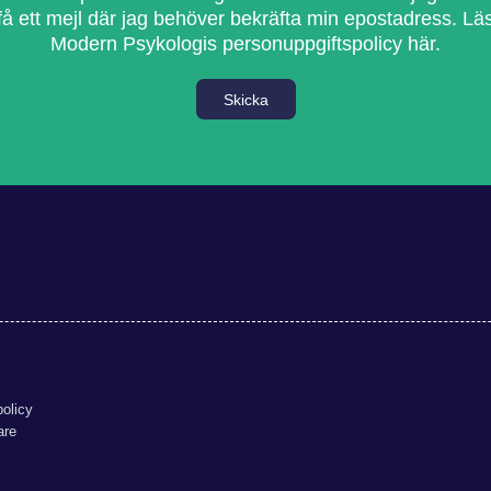
få ett mejl där jag behöver bekräfta min epostadress.
Lä
Modern Psykologis personuppgiftspolicy här.
Skicka
olicy
are