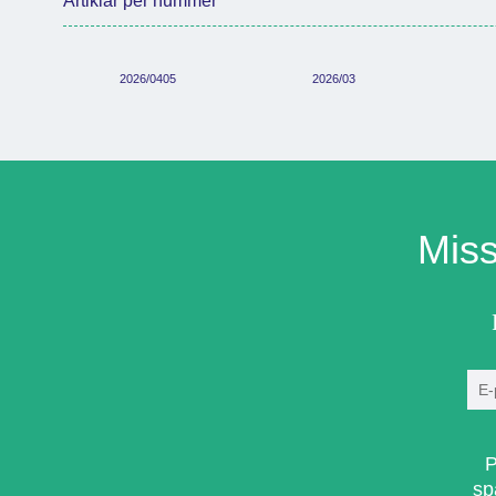
Artiklar per nummer
2026/0405
2026/03
Miss
P
sp