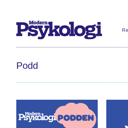
Re
Prenumere
Podd
Det har jag 
Klassiska e
Podd
Hjärnan
Intervju