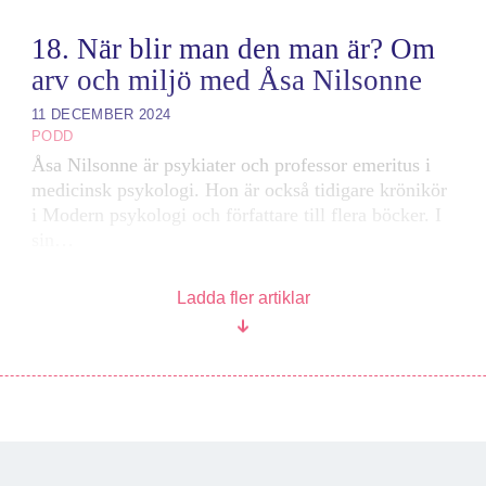
18. När blir man den man är? Om
arv och miljö med Åsa Nilsonne
11 DECEMBER 2024
PODD
Åsa Nilsonne är psykiater och professor emeritus i
medicinsk psykologi. Hon är också tidigare krönikör
i Modern psykologi och författare till flera böcker. I
sin…
Ladda fler artiklar