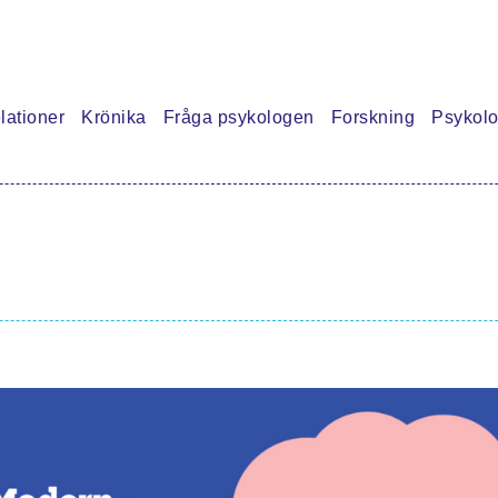
lationer
Krönika
Fråga psykologen
Forskning
Psykolo
ra
lärt mig
xperiment