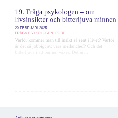
19. Fråga psykologen – om
livsinsikter och bitterljuva minnen
20 FEBRUARI 2025
FRÅGA PSYKOLOGEN
PODD
Varför kommer man till insikt så sent i livet? Varför
är det så jobbigt att vara mellanchef? Och det
bitterljuva i att barnen växer. Det är…