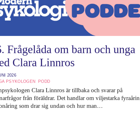
eg
. Frågelåda om barn och unga
ed Clara Linnros
UNI 2026
GA PSYKOLOGEN
PODD
npsykologen Clara Linnros är tillbaka och svarar på
narfrågor från föräldrar. Det handlar om viljestarka fyraårin
tonåring som drar sig undan och hur man…