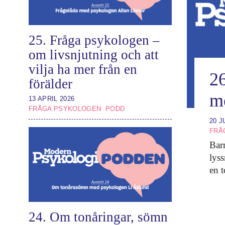
Steg för st
25. Fråga psykologen –
om livsnjutning och att
vilja ha mer från en
26
förälder
m
13 APRIL 2026
FRÅGA PSYKOLOGEN
PODD
20 J
FRÅ
Bar
lyss
en 
24. Om tonåringar, sömn