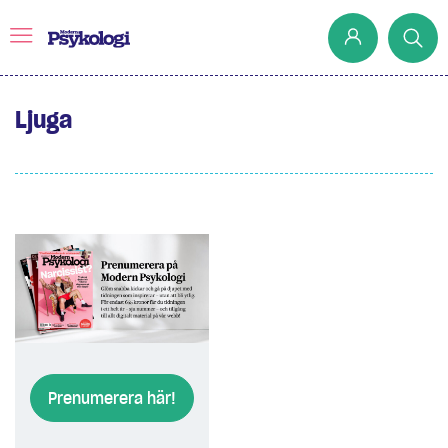
Ljuga
Prenumerera
Det har jag lärt mig
Klassiska experiment
Podd
Hjärnan
Intervju
Steg för steg
Prenumerera här!