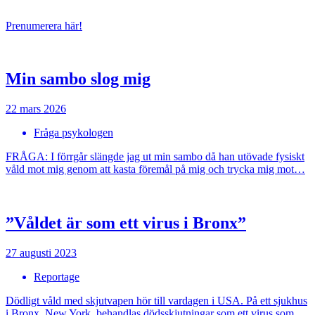
Prenumerera här!
Min sambo slog mig
22 mars 2026
Fråga psykologen
FRÅGA: I förrgår slängde jag ut min sambo då han utövade fysiskt
våld mot mig genom att kasta föremål på mig och trycka mig mot…
”Våldet är som ett virus i Bronx”
27 augusti 2023
Reportage
Dödligt våld med skjutvapen hör till vardagen i USA. På ett sjukhus
i Bronx, New York, behandlas dödsskjutningar som ett virus som