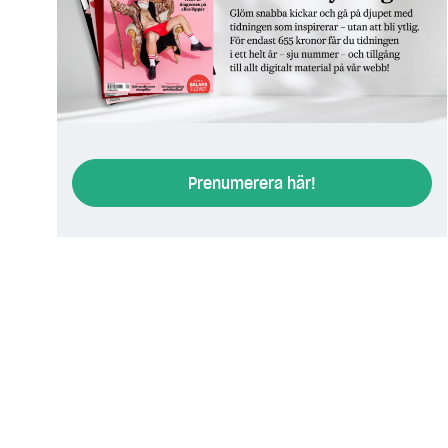
Steg för st
Prenumerera här!