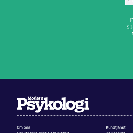
P
sp
Om oss
Kundtjänst