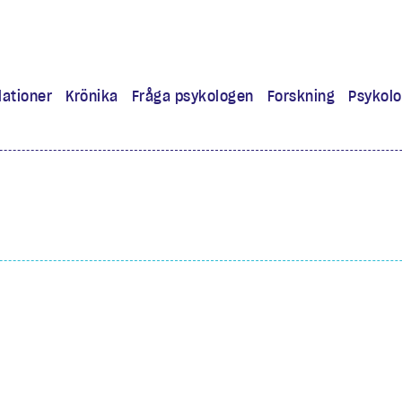
lationer
Krönika
Fråga psykologen
Forskning
Psykolo
ra
 lärt mig
experiment