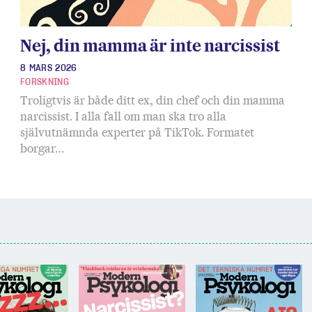
Nej, din mamma är inte narcissist
8 MARS 2026
FORSKNING
Troligtvis är både ditt ex, din chef och din mamma
narcissist. I alla fall om man ska tro alla
självutnämnda experter på TikTok. Formatet
borgar…