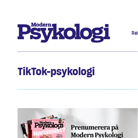
Re
Prenumere
TikTok-psykologi
Det har jag
Klassiska 
Podd
Hjärnan
Intervju