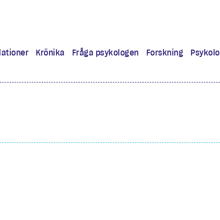
lationer
Krönika
Fråga psykologen
Forskning
Psykolo
ra
 lärt mig
experiment