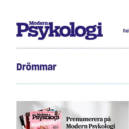
Re
Prenumere
Drömmar
Det har jag
Klassiska 
Podd
Hjärnan
Intervju