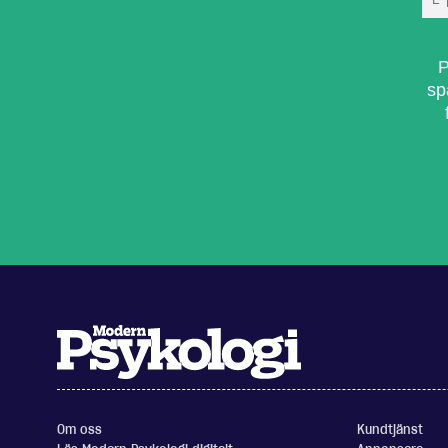
P
sp
Om oss
Kundtjänst