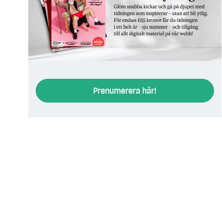
Steg för st
Prenumerera här!